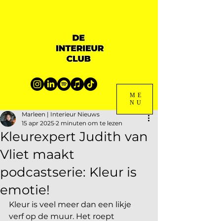
ME
NU
Marleen | Interieur Nieuws
15 apr 2025
2 minuten om te lezen
Kleurexpert Judith van
Vliet maakt
podcastserie: Kleur is
emotie!
Kleur is veel meer dan een likje 
verf op de muur. Het roept 