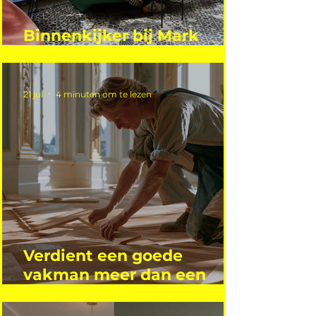
Binnenkijker bij Mark
Mutsaers
21 jul
4 minuten om te lezen
Verdient een goede
vakman meer dan een
gemiddelde academicus?