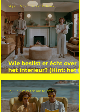
14 jul
5 minuten om te lezen
Wie beslist er écht over
het interieur? (Hint: het is
niet wie je denkt)
12 jul
3 minuten om te lezen