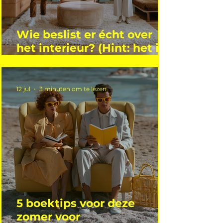
Wie beslist er écht over
het interieur? (Hint: het is
niet wie je denkt)
12 jul
3 minuten om te lezen
5 boektips voor deze
zomer voor