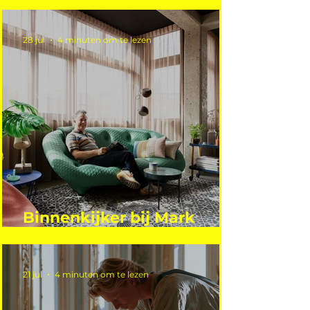
vakantie?
28 jul
4 minuten om te lezen
Binnenkijker bij Mark
Mutsaers
21 jul
4 minuten om te lezen