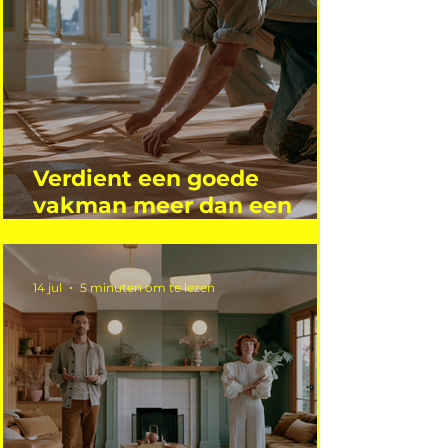
Verdient een goede
vakman meer dan een
gemiddelde academicus?
14 jul
5 minuten om te lezen