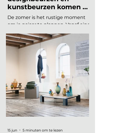
Welke interieurbeurzen,
designbeurzen en
kunstbeurzen komen er
nog aan in 2026?
De zomer is het rustige moment
om je najaar te plannen. Vanaf eind
augustus draait de
beurzencarrousel weer op volle
toeren, met een Nederlandse en
Belgische agenda die piekt in
september en november, en een
internationale kalender die loopt
van Helsinki tot Miami. Hieronder
vind je alle relevante
interieurbeurzen, designbeurzen
en kunstbeurzen van augustus tot
en met december 2026, op datum
gezet. Handig om vast in je
agenda te blokken. Welke