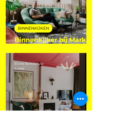
BINNENKIJKEN
Binnenkijker bij Mark
Mutsaers
Elvire Rombouts
4 mei