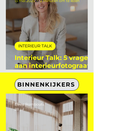
Interieur Club
13 mei 2025
2 minuten om te lezen
INTERIEUR TALK
Interieur Talk: 5 vragen
aan interieurfotograaf
Eefje Lammers
BINNENKIJKERS
Elvire Rombouts
28 jul