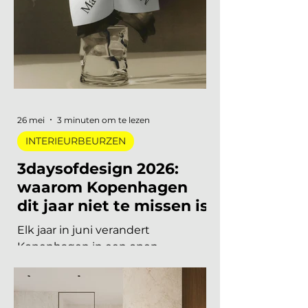
designlegende tot een
tentoonstelling waar je letterlijk
moet bewegen om het werk te
begrijpen. Van digitale pioniers in
een Depot-zaal tot marmer dat
architectuur omvormt tot
ontmoetingsplek. Vijf
tentoonstellingen, verspreid over
Nederland, die de moeite waard
26 mei
3 minuten om te lezen
zijn om speci
INTERIEURBEURZEN
3daysofdesign 2026:
waarom Kopenhagen
dit jaar niet te missen is
Elk jaar in juni verandert
Kopenhagen in een open
tentoonstelling. Showrooms