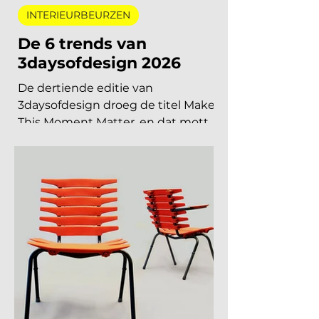
interieurbeurzen, designbeurzen
15 jun
5 minuten om te lezen
INTERIEURBEURZEN
De 6 trends van
3daysofdesign 2026
De dertiende editie van
3daysofdesign droeg de titel Make
This Moment Matter, en dat motto
sijpelde door in elke showroom. In
2026 meer dan vierhonderd
merken, ruim 120.000 bezoekers,
acht stadsdelen. De zoete pastels
van een paar jaar geleden zijn
verdwenen. Wat overblijft is koeler,
eerlijker en doordachter: koel
metaal, lage zit, diep bordeaux en
een duidelijke voorkeur voor