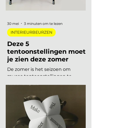
materiaal met een verhaal. Dit zijn
de zes trends die de toon zetten
voor 2026 en 2027. De 6 trends
30 mei
3 minuten om te lezen
INTERIEURBEURZEN
Deze 5
tentoonstellingen moet
je zien deze zomer
De zomer is het seizoen om
musea tentoonstellingen te
herontdekken. Niet als
verplichting, maar als keuze. Want
dit jaar is het aanbod ronduit sterk:
van een lang uitgesteld eerbetoon
aan een Nederlandse