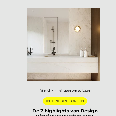
openen hun deuren, merken
presenteren nieuwe collecties en
designers uit de hele wereld komen
samen in een van de meest visueel
gelaagde steden van Europa. Dat is
3daysofdesign in een zin. En uiteraard
zijn wij er weer bij met De Interieur Club
om verslag te doen. 3daysofdesign is
het grootste designfestival van
Scandinavië. Verspreid over de stad vind
je honderden evenementen: van intieme
brand laun
18 mei
4 minuten om te lezen
INTERIEURBEURZEN
De 7 highlights van Design