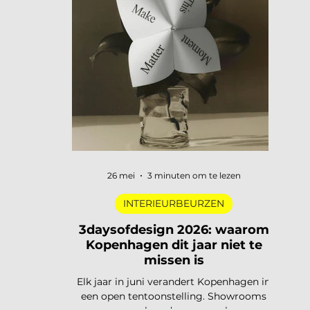
digitale pioniers in een Depot-zaal tot
marmer dat architectuur omvormt tot
ontmoetingsplek. Vijf tentoonstellingen,
verspreid over Nederland, die de moeite
waard zijn om speci
26 mei
3 minuten om te lezen
INTERIEURBEURZEN
3daysofdesign 2026: waarom
Kopenhagen dit jaar niet te
missen is
Elk jaar in juni verandert Kopenhagen in
een open tentoonstelling. Showrooms