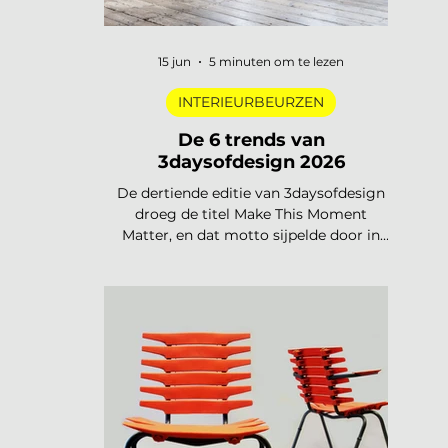
15 jun
5 minuten om te lezen
INTERIEURBEURZEN
De 6 trends van
3daysofdesign 2026
De dertiende editie van 3daysofdesign
droeg de titel Make This Moment
Matter, en dat motto sijpelde door in
elke showroom. In 2026 meer dan
vierhonderd merken, ruim 120.000
bezoekers, acht stadsdelen. De zoete
pastels van een paar jaar geleden zijn
verdwenen. Wat overblijft is koeler,
eerlijker en doordachter: koel metaal,
lage zit, diep bordeaux en een duidelijke
voorkeur voor materiaal met een
verhaal. Dit zijn de zes trends die de
toon zetten voor 2026 en 2027. De 6