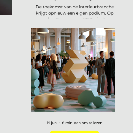
De toekomst van de interieurbranche
krijgt opnieuw een eigen podium. Op
dinsdag 10 november 2026 vindt de
tweede editie van de Interieur Future
Summit plaats, dit keer in Vianen. Een
dag waarop de hele branche
samenkomt om vooruit te kijken naar
waar ons vak naartoe beweegt. De
presale is gestart en er zijn vijftig tickets
beschikbaar voor 75 euro, daarna gaat
de prijs naar 125 euro. De Interieur
Future Summit keert terug op 10
november en de presale is begonnen!
Vorig jaar u
19 jun
8 minuten om te lezen