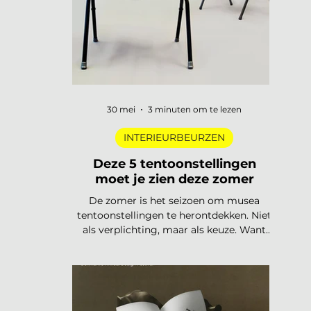
trends
30 mei
3 minuten om te lezen
INTERIEURBEURZEN
Deze 5 tentoonstellingen
moet je zien deze zomer
De zomer is het seizoen om musea
tentoonstellingen te herontdekken. Niet
als verplichting, maar als keuze. Want
dit jaar is het aanbod ronduit sterk: van
een lang uitgesteld eerbetoon aan een
Nederlandse designlegende tot een
tentoonstelling waar je letterlijk moet
bewegen om het werk te begrijpen. Van