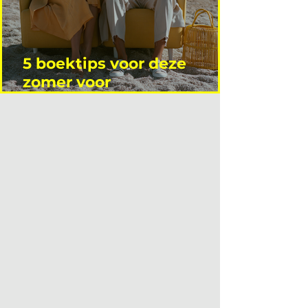
5 boektips voor deze
zomer voor
interieurprofessionals