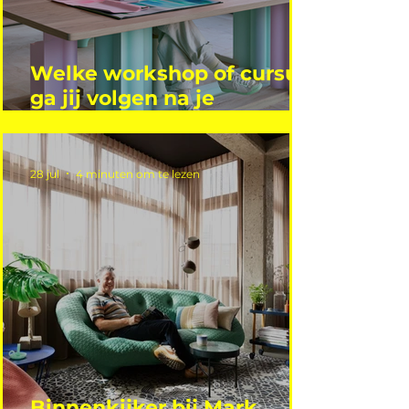
Welke workshop of cursus
ga jij volgen na je
vakantie?
28 jul
4 minuten om te lezen
Binnenkijker bij Mark