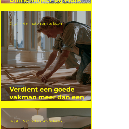
Mutsaers
21 jul
4 minuten om te lezen
Verdient een goede
vakman meer dan een
gemiddelde academicus?
14 jul
5 minuten om te lezen