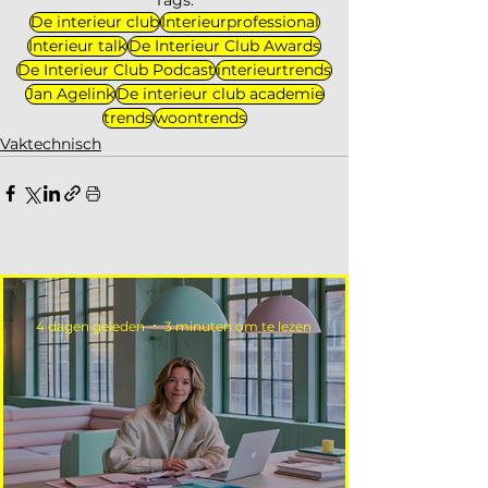
Tags:
De interieur club
Interieurprofessional
Interieur talk
De Interieur Club Awards
De Interieur Club Podcast
interieurtrends
Jan Agelink
De interieur club academie
trends
woontrends
Vaktechnisch
4 dagen geleden
3 minuten om te lezen