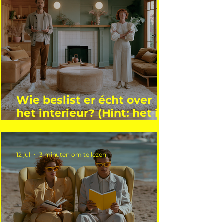
Wie beslist er écht over
het interieur? (Hint: het is
niet wie je denkt)
12 jul
3 minuten om te lezen