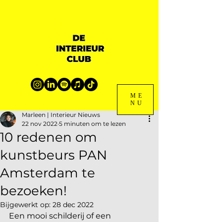
ME
NU
Marleen | Interieur Nieuws
22 nov 2022
5 minuten om te lezen
10 redenen om
kunstbeurs PAN
Amsterdam te
bezoeken!
Bijgewerkt op:
28 dec 2022
Een mooi schilderij of een 