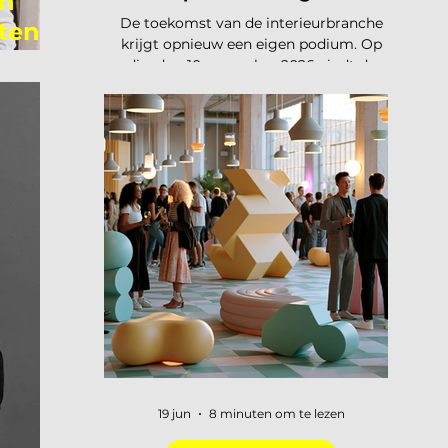
en
De toekomst van de interieurbranche
ten,
krijgt opnieuw een eigen podium. Op
dia
dinsdag 10 november 2026 vindt de
tweede editie van de Interieur Future
Summit plaats, dit keer in Vianen. Een
dag waarop de hele branche
samenkomt om vooruit te kijken naar
waar ons vak naartoe beweegt. De
presale is gestart en er zijn vijftig tickets
beschikbaar voor 75 euro, daarna gaat
de prijs naar 125 euro. De Interieur
Future Summit keert terug op 10
november en de presale is begonnen!
Vorig jaar u
19 jun
8 minuten om te lezen