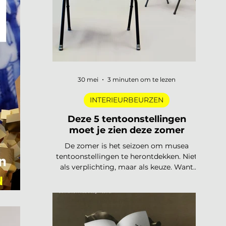
trends
30 mei
3 minuten om te lezen
INTERIEURBEURZEN
Deze 5 tentoonstellingen
moet je zien deze zomer
De zomer is het seizoen om musea
tentoonstellingen te herontdekken. Niet
als verplichting, maar als keuze. Want
dit jaar is het aanbod ronduit sterk: van
N
een lang uitgesteld eerbetoon aan een
Nederlandse designlegende tot een
tentoonstelling waar je letterlijk moet
bewegen om het werk te begrijpen. Van