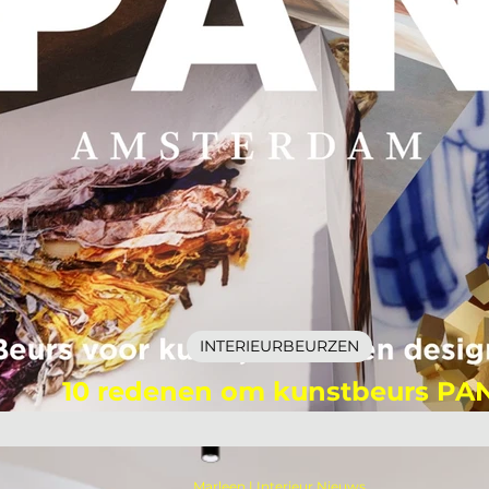
INTERIEURBEURZEN
10 redenen om kunstbeurs PA
Amsterdam te bezoeken!
Marleen | Interieur Nieuws