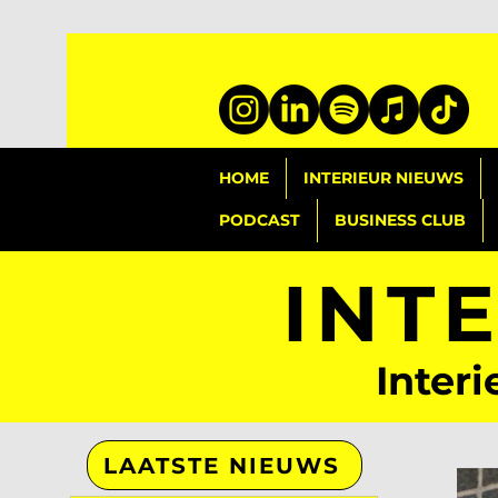
HOME
INTERIEUR NIEUWS
PODCAST
BUSINESS CLUB
INT
Interi
LAATSTE NIEUWS