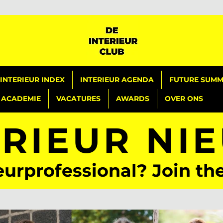
INTERIEUR INDEX
INTERIEUR AGENDA
FUTURE SUMMI
ACADEMIE
VACATURES
AWARDS
OVER ONS
ERIEUR NI
eurprofessional? Join th