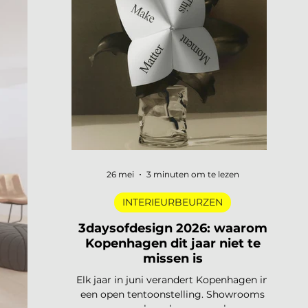
digitale pioniers in een Depot-zaal tot
marmer dat architectuur omvormt tot
ontmoetingsplek. Vijf tentoonstellingen,
verspreid over Nederland, die de moeite
waard zijn om speci
26 mei
3 minuten om te lezen
INTERIEURBEURZEN
3daysofdesign 2026: waarom
Kopenhagen dit jaar niet te
missen is
Elk jaar in juni verandert Kopenhagen in
een open tentoonstelling. Showrooms