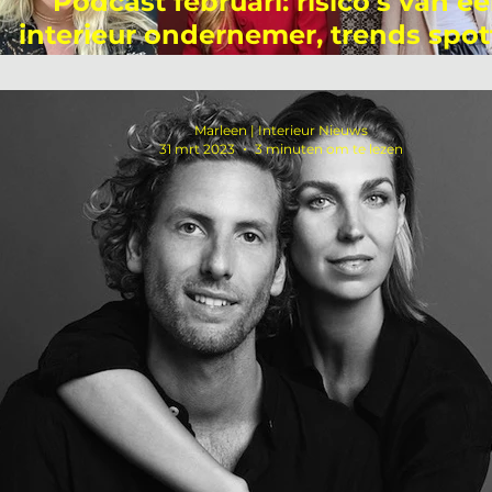
Podcast februari: risico's van e
interieur ondernemer, trends spot
Carina Riezebos en de social me
trends!
Marleen | Interieur Nieuws
31 mrt 2023
3 minuten om te lezen