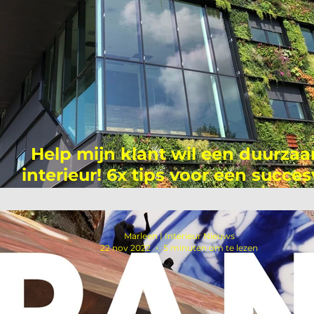
Help mijn klant wil een duurza
interieur! 6x tips voor een succes
duurzaam interieurplan!
Marleen | Interieur Nieuws
22 nov 2022
5 minuten om te lezen