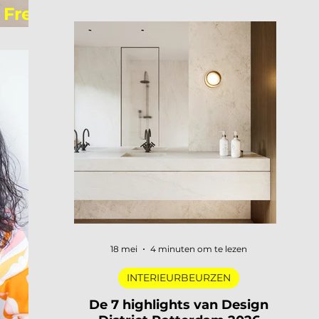
openen hun deuren, merken
 Free,
presenteren nieuwe collecties en
designers uit de hele wereld komen
samen in een van de meest visueel
gelaagde steden van Europa. Dat is
3daysofdesign in een zin. En uiteraard
zijn wij er weer bij met De Interieur Club
om verslag te doen. 3daysofdesign is
het grootste designfestival van
Scandinavië. Verspreid over de stad vind
je honderden evenementen: van intieme
brand laun
18 mei
4 minuten om te lezen
INTERIEURBEURZEN
De 7 highlights van Design