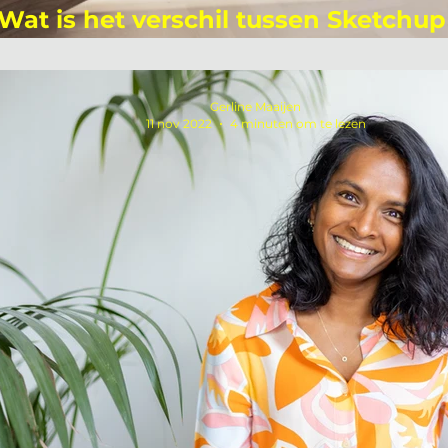
Wat is het verschil tussen Sketchup
-Go, -Pro en -Studio?
Gerline Maaijen
11 nov 2022
4 minuten om te lezen