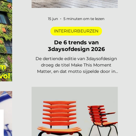
15 jun
5 minuten om te lezen
INTERIEURBEURZEN
De 6 trends van
3daysofdesign 2026
De dertiende editie van 3daysofdesign
am
droeg de titel Make This Moment
Matter, en dat motto sijpelde door in
vol
elke showroom. In 2026 meer dan
vierhonderd merken, ruim 120.000
bezoekers, acht stadsdelen. De zoete
pastels van een paar jaar geleden zijn
verdwenen. Wat overblijft is koeler,
eerlijker en doordachter: koel metaal,
lage zit, diep bordeaux en een duidelijke
voorkeur voor materiaal met een
verhaal. Dit zijn de zes trends die de
toon zetten voor 2026 en 2027. De 6