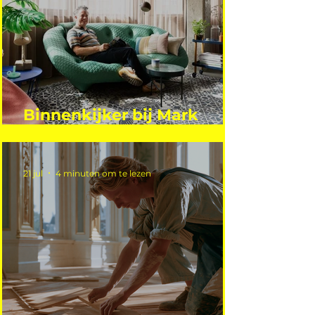
Binnenkijker bij Mark
Mutsaers
21 jul
4 minuten om te lezen