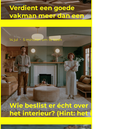
Verdient een goede
vakman meer dan een
gemiddelde academicus?
14 jul
5 minuten om te lezen
Wie beslist er écht over
het interieur? (Hint: het is
niet wie je denkt)