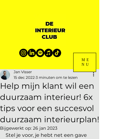
ME
NU
Jan Visser
15 dec 2022
3 minuten om te lezen
Help mijn klant wil een
duurzaam interieur! 6x
tips voor een succesvol
duurzaam interieurplan!
Bijgewerkt op:
26 jan 2023
Stel je voor, je hebt net een gave 