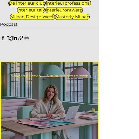
De interieur club
Interieurprofessional
Interieur talk
Interieurontwerp
Milaan Design Week
Masterly Milaan
Podcast
3 dagen geleden
3 minuten om te lezen