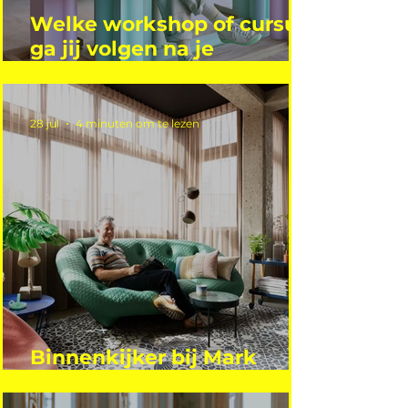
Welke workshop of cursus
ga jij volgen na je
vakantie?
28 jul
4 minuten om te lezen
Binnenkijker bij Mark
Mutsaers