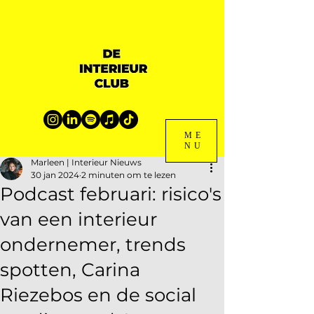
ME
NU
Marleen | Interieur Nieuws
30 jan 2024
2 minuten om te lezen
Podcast februari: risico's
van een interieur
ondernemer, trends
spotten, Carina
Riezebos en de social