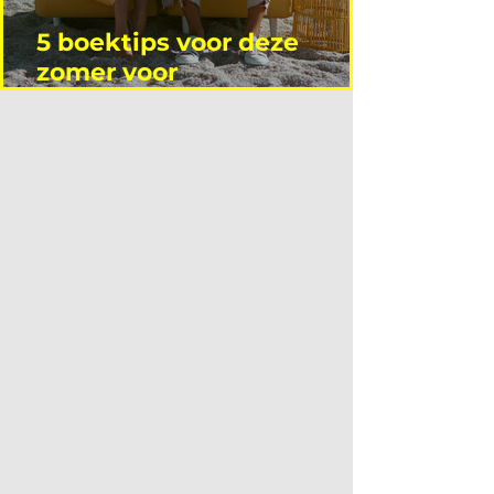
5 boektips voor deze
zomer voor
interieurprofessionals