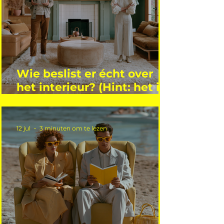
Wie beslist er écht over
het interieur? (Hint: het is
niet wie je denkt)
12 jul
3 minuten om te lezen