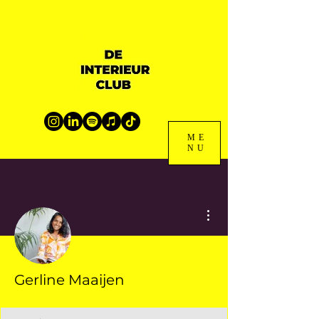
ME
NU
Meer acties
Gerline Maaijen