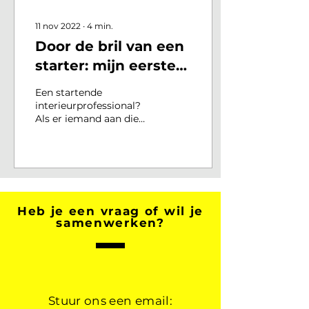
11 nov 2022
∙
4
min.
Door de bril van een
starter: mijn eerste
ervaringen in de
Een startende
interieurbranche
interieurprofessional?
Als er iemand aan die
definitie voldoet, dan
ben ik – Gerline Maaijen,
kersverse eigenaar van
MARLI...
Heb je een vraag of wil je
samenwerken?
Stuur ons een email: