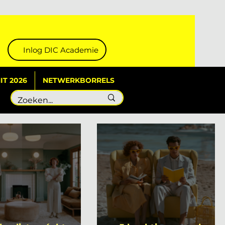
Inlog DIC Academie
T 2026
NETWERKBORRELS