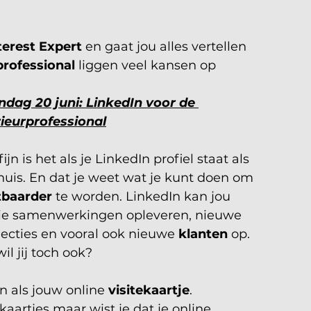
terest Expert
 en gaat jou alles vertellen 
professional
 liggen veel kansen op 
dag 20 juni: LinkedIn voor de 
rieurprofessional
ijn is het als je LinkedIn profiel staat als 
huis. En d
at je weet wat je kunt doen om 
tbaarder
 te worden. LinkedIn kan jou 
e samenwerkingen opleveren, nieuwe 
ecties en vooral ook nieuwe 
klanten
 op. 
il jij toch ook? 
en als jouw online 
visitekaartje
. 
kaartjes maar wist je dat je online 