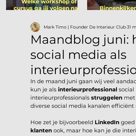
Welke workshop of
cursus ga jij volgen na je
Binnenkijker
vakantie?
Mutsa
Mark Timo | Founder De Interieur Club
31 m
Maandblog juni: 
social media als
interieurprofessi
In de maand juni gaan wij veel aanda
kun je als 
interieurprofessional
 socia
interieurprofessionals 
struggelen
 met
diverse social media kanalen efficiën
Hoe zet je bijvoorbeeld 
LinkedIn
 goed 
klanten
 ook, maar hoe kan je die inte