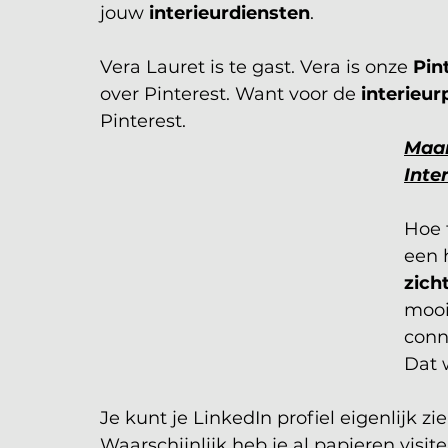
jouw
 interieurdiensten
.
Vera Lauret is te gast. Vera is onze 
Pin
over Pinterest. Want voor de 
interieur
Pinterest. 
Maan
Inte
Hoe f
een 
zich
mooi
conn
Dat w
Je kunt je LinkedIn profiel eigenlijk zi
Waarschijnlijk heb je al papieren visite