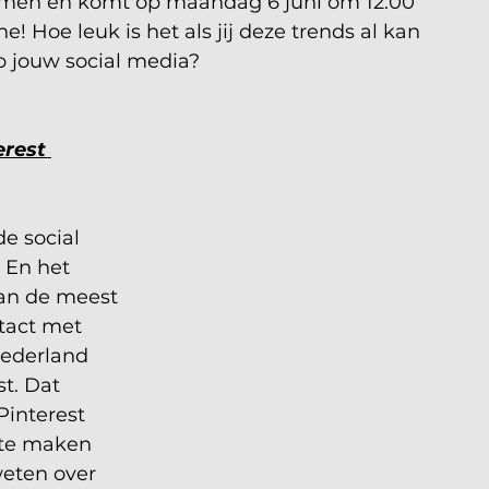
en en komt op maandag 6 juni om 12.00 
ne! Hoe leuk is het als jij deze trends al kan 
p jouw social media?
erest 
e social 
 En het 
an de meest 
tact met 
Nederland 
t. Dat 
Pinterest 
 te maken 
eten over 