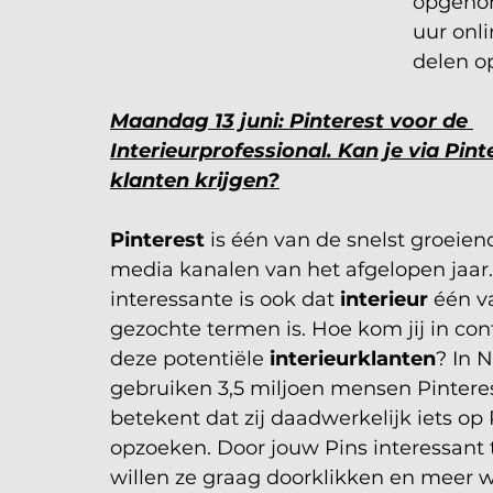
opgenom
uur onli
delen o
Maandag 13 juni: Pinterest voor de 
Interieurprofessional. Kan je via Pint
klanten krijgen?
Pinterest
 is één van de snelst groeiend
media kanalen van het afgelopen jaar.
interessante is ook dat 
interieur
 één v
gezochte termen is. Hoe kom jij in con
deze potentiële 
interieurklanten
? In 
gebruiken 3,5 miljoen mensen Pinteres
betekent dat zij daadwerkelijk iets op 
opzoeken. Door jouw Pins interessant
willen ze graag doorklikken en meer w