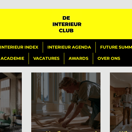
INTERIEUR INDEX
INTERIEUR AGENDA
FUTURE SUMMI
ACADEMIE
VACATURES
AWARDS
OVER ONS