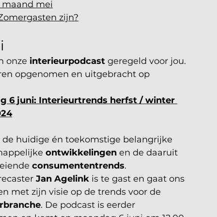
de maand mei
 Zomergasten zijn?
i
n onze 
interieurpodcast
 geregeld voor jou. 
oren opgenomen en uitgebracht op 
 6 juni: Interieurtrends herfst / winter 
024
n de huidige én toekomstige belangrijke 
appelijke 
ontwikkelingen
 en de daaruit 
oeiende 
consumententrends
. 
recaster 
Jan Agelink
 is te gast en gaat ons 
en met zijn visie op de trends voor de 
urbranche
. De podcast is eerder 