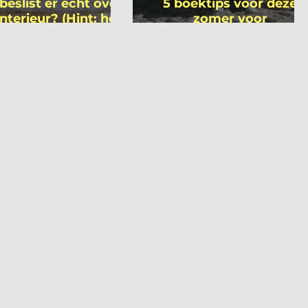
beslist er écht over
5 boektips voor deze
interieur? (Hint: het
zomer voor
 niet wie je denkt)
interieurprofessionals