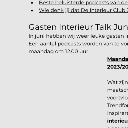
Beste beluisterde podcasts van 
Wie denk jij dat De Interieur Club
Gasten Interieur Talk Jun
In juni hebben wij weer leuke gasten i
Een aantal podcasts worden van te v
maandag om 12.00 uur.
Maandag
2023/2
Wat zij
maatsch
voortvl
Trendfo
inspirer
interie