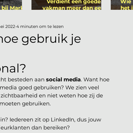
Verdient een goede
Wie 
 bij Mark
vakman meer dan een
het 
ers
gemiddelde
is
academicus?
ei 2022
4 minuten om te lezen
hoe gebruik je
onal?
cht besteden aan 
social media
. Want hoe 
l media goed gebruiken? We zien veel 
 zichtbaarheid en niet weten hoe zij de 
t moeten gebruiken. 
in? Iedereen zit op LinkedIn, dus jouw 
rieurklanten dan bereiken? 