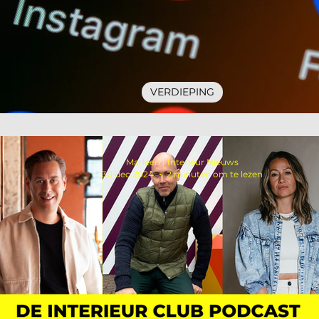
VERDIEPING
Instagram stopt met vierkante fot
Marleen | Interieur Nieuws
30 dec 2024
2 minuten om te lezen