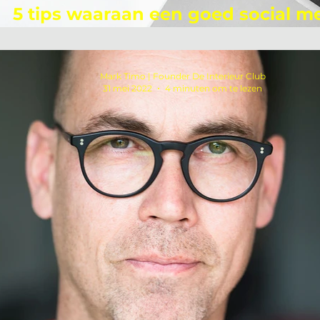
5 tips waaraan een goed social m
bericht moet voldoen
Mark Timo | Founder De Interieur Club
31 mei 2022
4 minuten om te lezen