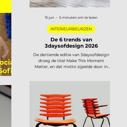
15 jun
5 minuten om te lezen
INTERIEURBEURZEN
De 6 trends van
3daysofdesign 2026
De dertiende editie van 3daysofdesign
ocial
droeg de titel Make This Moment
Matter, en dat motto sijpelde door in
Sofie
elke showroom. In 2026 meer dan
vierhonderd merken, ruim 120.000
bezoekers, acht stadsdelen. De zoete
pastels van een paar jaar geleden zijn
verdwenen. Wat overblijft is koeler,
eerlijker en doordachter: koel metaal,
lage zit, diep bordeaux en een duidelijke
voorkeur voor materiaal met een
verhaal. Dit zijn de zes trends die de
toon zetten voor 2026 en 2027. De 6