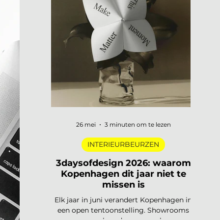
digitale pioniers in een Depot-zaal tot
marmer dat architectuur omvormt tot
ontmoetingsplek. Vijf tentoonstellingen,
verspreid over Nederland, die de moeite
waard zijn om speci
26 mei
3 minuten om te lezen
INTERIEURBEURZEN
3daysofdesign 2026: waarom
Kopenhagen dit jaar niet te
missen is
Elk jaar in juni verandert Kopenhagen in
een open tentoonstelling. Showrooms