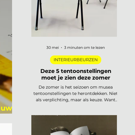
trends
30 mei
3 minuten om te lezen
INTERIEURBEURZEN
Deze 5 tentoonstellingen
moet je zien deze zomer
De zomer is het seizoen om musea
tentoonstellingen te herontdekken. Niet
als verplichting, maar als keuze. Want
dit jaar is het aanbod ronduit sterk: van
lauwe
een lang uitgesteld eerbetoon aan een
Nederlandse designlegende tot een
tentoonstelling waar je letterlijk moet
bewegen om het werk te begrijpen. Van