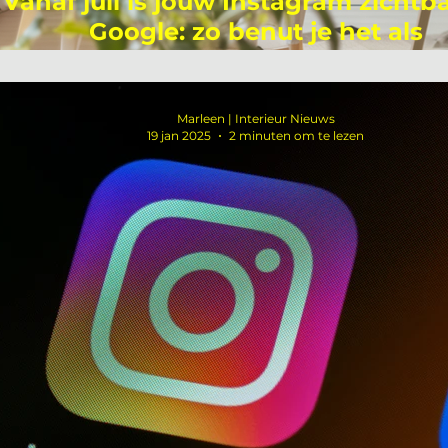
Vanaf juli is jouw Instagram zichtba
Google: zo benut je het als
interieurondernemer
Marleen | Interieur Nieuws
19 jan 2025
2 minuten om te lezen