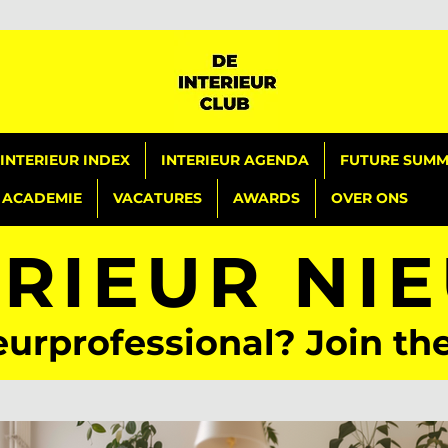
INTERIEUR INDEX
INTERIEUR AGENDA
FUTURE SUMMI
ACADEMIE
VACATURES
AWARDS
OVER ONS
ERIEUR NI
eurprofessional? Join th