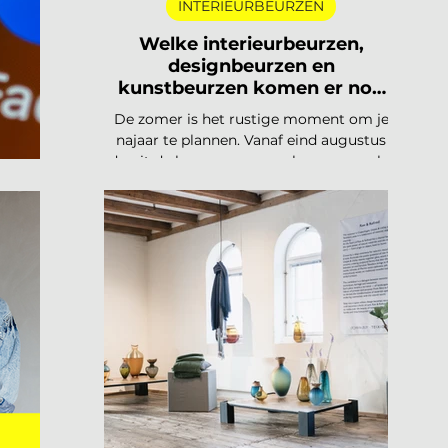
INTERIEURBEURZEN
Welke interieurbeurzen,
designbeurzen en
kunstbeurzen komen er nog
aan in 2026?
De zomer is het rustige moment om je
najaar te plannen. Vanaf eind augustus
draait de beurzencarrousel weer op volle
o's!
toeren, met een Nederlandse en
Belgische agenda die piekt in
september en november, en een
internationale kalender die loopt van
Helsinki tot Miami. Hieronder vind je alle
relevante interieurbeurzen,
designbeurzen en kunstbeurzen van
augustus tot en met december 2026, op
datum gezet. Handig om vast in je
agenda te blokken. Welke
interieurbeurzen, designbeurzen