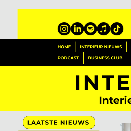
HOME
INTERIEUR NIEUWS
PODCAST
BUSINESS CLUB
INT
Interi
LAATSTE NIEUWS