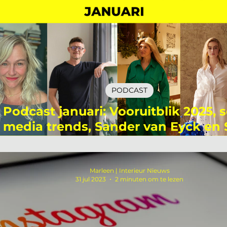
PODCAST
Podcast januari: Vooruitblik 2025, s
media trends, Sander van Eyck en 
Aaldering
Marleen | Interieur Nieuws
31 jul 2023
2 minuten om te lezen