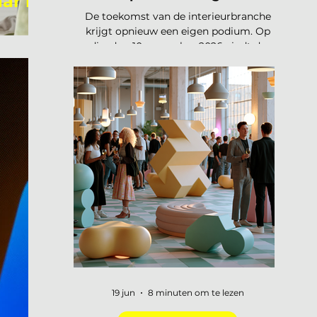
ar in
De toekomst van de interieurbranche
krijgt opnieuw een eigen podium. Op
dinsdag 10 november 2026 vindt de
tweede editie van de Interieur Future
Summit plaats, dit keer in Vianen. Een
dag waarop de hele branche
samenkomt om vooruit te kijken naar
waar ons vak naartoe beweegt. De
presale is gestart en er zijn vijftig tickets
beschikbaar voor 75 euro, daarna gaat
de prijs naar 125 euro. De Interieur
Future Summit keert terug op 10
november en de presale is begonnen!
Vorig jaar u
19 jun
8 minuten om te lezen