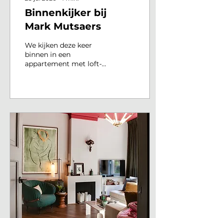
Binnenkijker bij
Mark Mutsaers
We kijken deze keer
binnen in een
appartement met loft-
uitstraling van Mark
Mutsaers. Hij maakt zijn
opdrachtgevers blij met
zowel de verbouwing,
het interieur en als het
even kan ook de tuin. Hij
maakt graag gedurfde
keuzes in zijn projecten
en wat betreft stijl hoeft
het allemaal niet zo heel
strak op elkaar
afgestemd zijn, als het
maar duidelijk bij het
huis en de
opdrachtgever past.
Binnenkijker in het