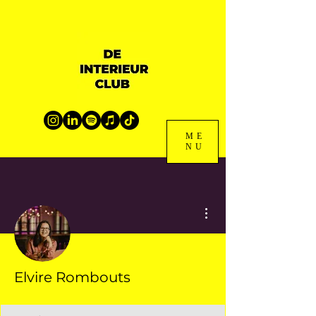
ME
NU
Meer acties
Elvire Rombouts