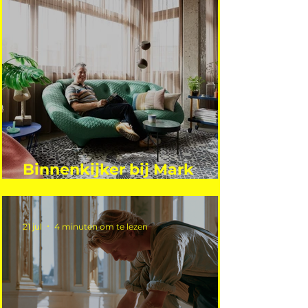
Binnenkijker bij Mark
Mutsaers
21 jul
4 minuten om te lezen