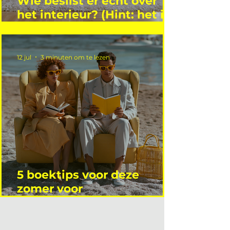
Wie beslist er écht over
het interieur? (Hint: het is
niet wie je denkt)
12 jul
3 minuten om te lezen
5 boektips voor deze
zomer voor
interieurprofessionals