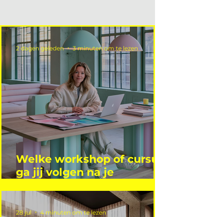
2 dagen geleden
3 minuten om te lezen
Welke workshop of cursus
ga jij volgen na je
vakantie?
28 jul
4 minuten om te lezen