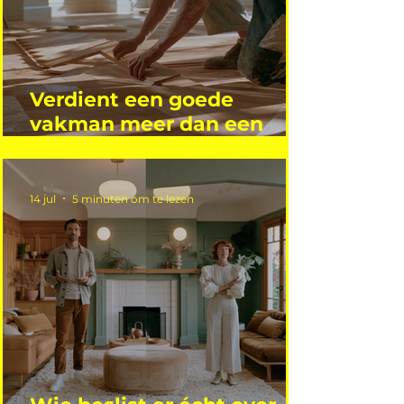
Verdient een goede
vakman meer dan een
gemiddelde academicus?
14 jul
5 minuten om te lezen