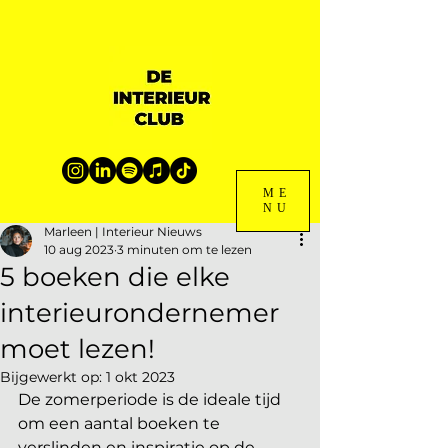
ME
NU
Marleen | Interieur Nieuws
10 aug 2023
3 minuten om te lezen
5 boeken die elke
interieurondernemer
moet lezen!
Bijgewerkt op:
1 okt 2023
De zomerperiode is de ideale tijd 
om een aantal boeken te 
verslinden en inspiratie op de 