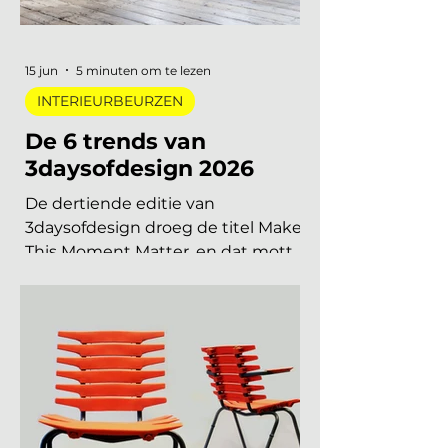
vind je alle relevante
interieurbeurzen, designbeurzen
en kunstbeurzen van augustus tot
en met december 2026, op datum
gezet. Handig om vast in je
agenda te blokken. Welke
interieurbeurzen, designbeurzen
15 jun
5 minuten om te lezen
INTERIEURBEURZEN
De 6 trends van
3daysofdesign 2026
De dertiende editie van
3daysofdesign droeg de titel Make
This Moment Matter, en dat motto
sijpelde door in elke showroom. In
2026 meer dan vierhonderd
merken, ruim 120.000 bezoekers,