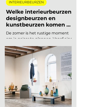
Summit keert terug op 10
november en de presale is
begonnen! Vorig jaar u
19 jun
8 minuten om te lezen
INTERIEURBEURZEN
Welke interieurbeurzen,
designbeurzen en
kunstbeurzen komen er
nog aan in 2026?
De zomer is het rustige moment
om je najaar te plannen. Vanaf eind
augustus draait de
beurzencarrousel weer op volle
toeren, met een Nederlandse en
Belgische agenda die piekt in
september en november, en een
internationale kalender die loopt
van Helsinki tot Miami. Hieronder