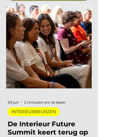
INTERIEURBEURZEN
Marleen | Interieur Nieuws
2 mei 2023
3 minuten om te lezen
PODCAST
De Interieur Club
Podcast in mei: Kelly
Claessens, Michiel de
Zeeuw, Marie-Gon en
Elise Luttik!
In mei hele diverse onderwerpen en
29 jun
2 minuten om te lezen