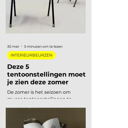
acht stadsdelen. De zoete pastels
van een paar jaar geleden zijn
verdwenen. Wat overblijft is koeler,
eerlijker en doordachter: koel
metaal, lage zit, diep bordeaux en
een duidelijke voorkeur voor
materiaal met een verhaal. Dit zijn
de zes trends die de toon zetten
voor 2026 en 2027. De 6 trends
30 mei
3 minuten om te lezen
INTERIEURBEURZEN
Deze 5
tentoonstellingen moet
je zien deze zomer
De zomer is het seizoen om