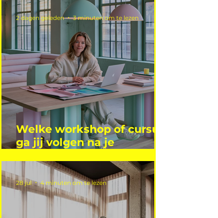
2 dagen geleden
3 minuten om te lezen
Welke workshop of cursus
ga jij volgen na je
vakantie?
28 jul
4 minuten om te lezen