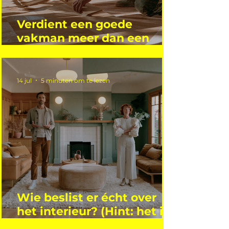
Verdient een goede
vakman meer dan een
gemiddelde academicus?
14 jul
5 minuten om te lezen
Wie beslist er écht over
het interieur? (Hint: het is
niet wie je denkt)