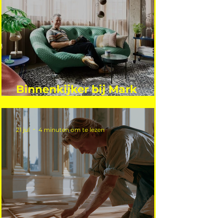
Binnenkijker bij Mark
Mutsaers
21 jul
4 minuten om te lezen