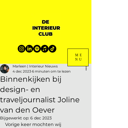
ME
NU
Marleen | Interieur Nieuws
4 dec 2023
6 minuten om te lezen
Binnenkijken bij
design- en
traveljournalist Joline
van den Oever
Bijgewerkt op:
6 dec 2023
Vorige keer mochten wij 