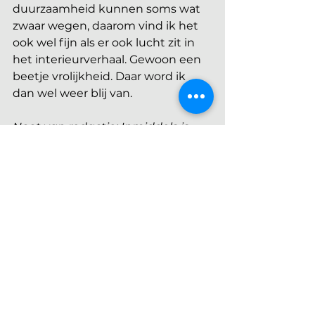
duurzaamheid kunnen soms wat 
zwaar wegen, daarom vind ik het 
ook wel fijn als er ook lucht zit in 
het interieurverhaal. Gewoon een 
beetje vrolijkheid. Daar word ik 
dan wel weer blij van.
Noot van redactie: Inmiddels is 
Joline verhuisd. Zodra de tijd daar 
rijp voor is, zullen we een 
binnenkijker van haar nieuwe 
woning met je delen.
Gratis kleurstalen van 
fairf bestellen?
Bestel nu gratis 6 fairf-kleurstalen 
met de code INTERIEURCLUB op 
www.fairf.eu
. Houd er rekening 