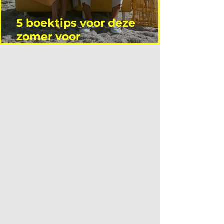
5 boektips voor deze
zomer voor
interieurprofessionals