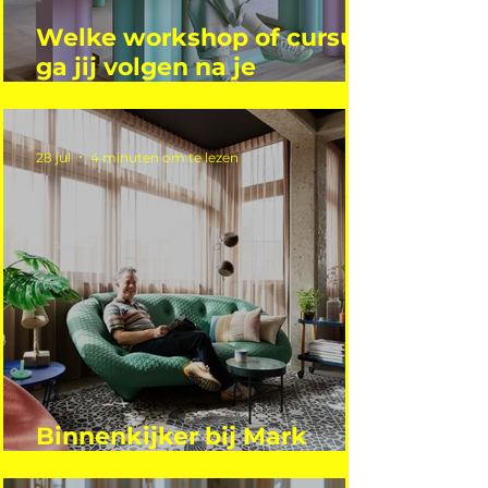
Welke workshop of cursus
ga jij volgen na je
vakantie?
28 jul
4 minuten om te lezen
Binnenkijker bij Mark
Mutsaers