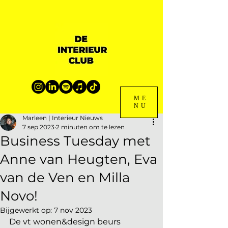
ME
NU
Marleen | Interieur Nieuws
7 sep 2023
2 minuten om te lezen
Business Tuesday met
Anne van Heugten, Eva
van de Ven en Milla
Novo!
Bijgewerkt op:
7 nov 2023
De vt wonen&design beurs 