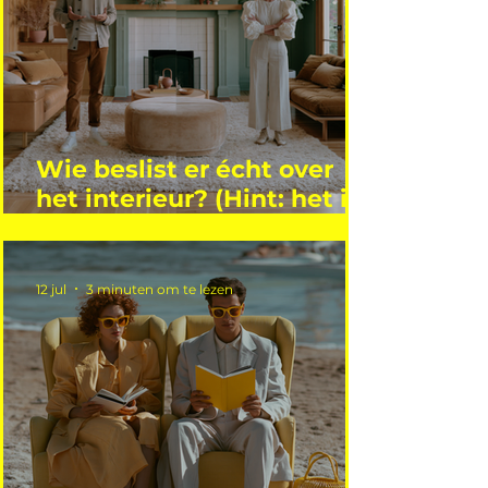
Wie beslist er écht over
het interieur? (Hint: het is
niet wie je denkt)
12 jul
3 minuten om te lezen