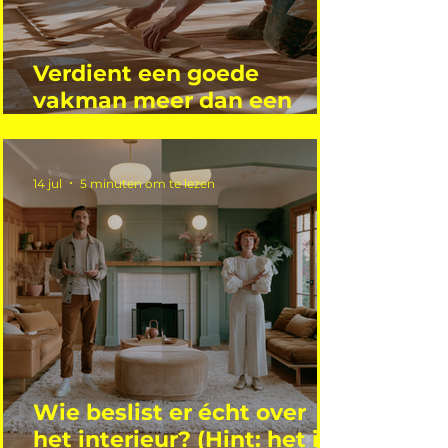
Verdient een goede
vakman meer dan een
gemiddelde academicus?
14 jul
5 minuten om te lezen
Wie beslist er écht over
het interieur? (Hint: het is