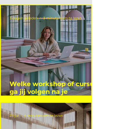
3 dagen geleden
3 minuten om te lezen
Welke workshop of cursus
ga jij volgen na je
vakantie?
28 jul
4 minuten om te lezen