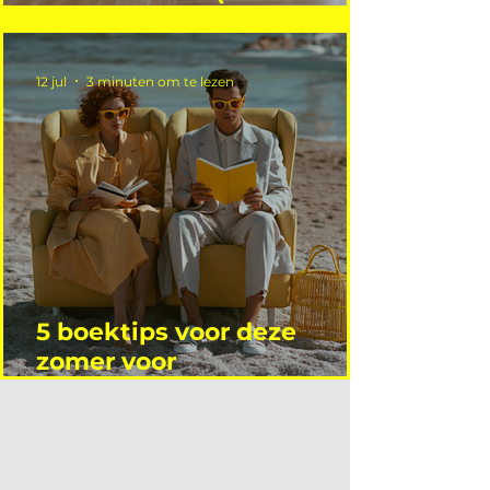
niet wie je denkt)
12 jul
3 minuten om te lezen
5 boektips voor deze
zomer voor
interieurprofessionals