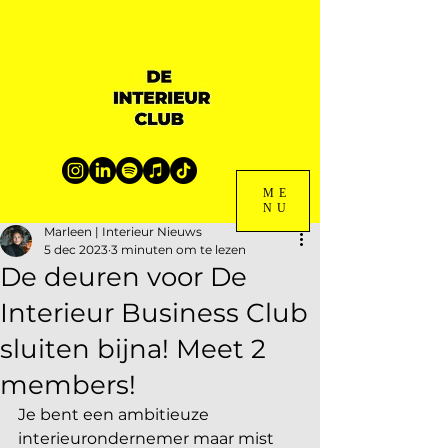
ME
NU
Marleen | Interieur Nieuws
5 dec 2023
3 minuten om te lezen
De deuren voor De
Interieur Business Club
sluiten bijna! Meet 2
members!
Je bent een ambitieuze 
interieurondernemer maar mist 