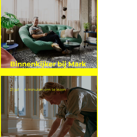
Binnenkijker bij Mark
Mutsaers
21 jul
4 minuten om te lezen