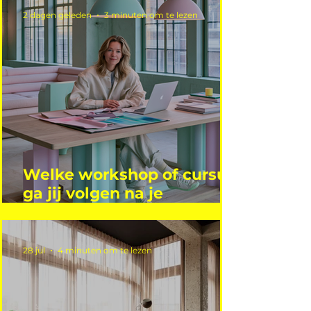
2 dagen geleden
3 minuten om te lezen
Welke workshop of cursus
ga jij volgen na je
vakantie?
28 jul
4 minuten om te lezen