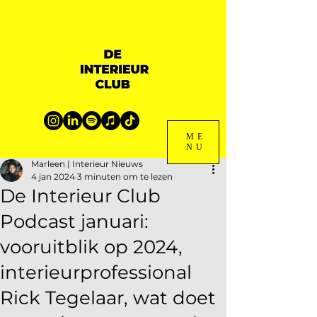
ME
NU
Marleen | Interieur Nieuws
4 jan 2024
3 minuten om te lezen
De Interieur Club
Podcast januari:
vooruitblik op 2024,
interieurprofessional
Rick Tegelaar, wat doet