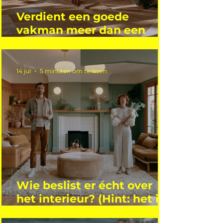
Verdient een goede
vakman meer dan een
gemiddelde academicus?
14 jul
5 minuten om te lezen
Wie beslist er écht over
het interieur? (Hint: het is
niet wie je denkt)