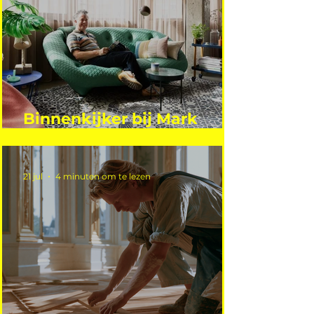
Binnenkijker bij Mark
Mutsaers
21 jul
4 minuten om te lezen