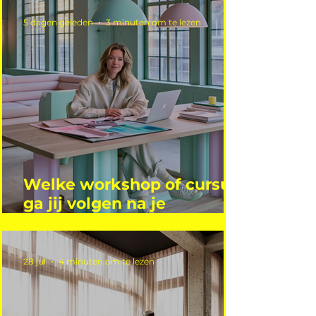
5 dagen geleden
3 minuten om te lezen
Welke workshop of cursus
ga jij volgen na je
vakantie?
28 jul
4 minuten om te lezen