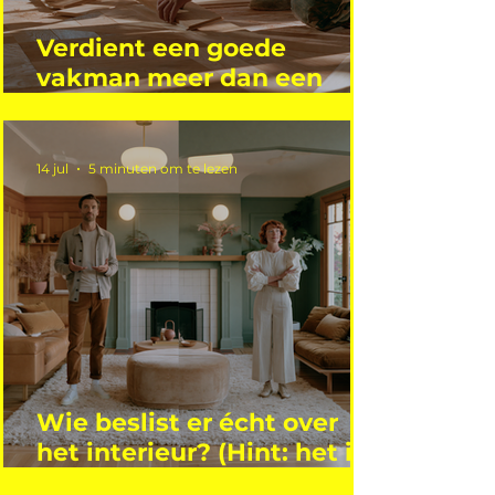
Verdient een goede
vakman meer dan een
gemiddelde academicus?
14 jul
5 minuten om te lezen
Wie beslist er écht over
het interieur? (Hint: het is
niet wie je denkt)