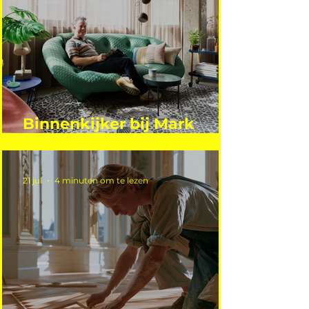
Binnenkijker bij Mark
Mutsaers
21 jul
4 minuten om te lezen