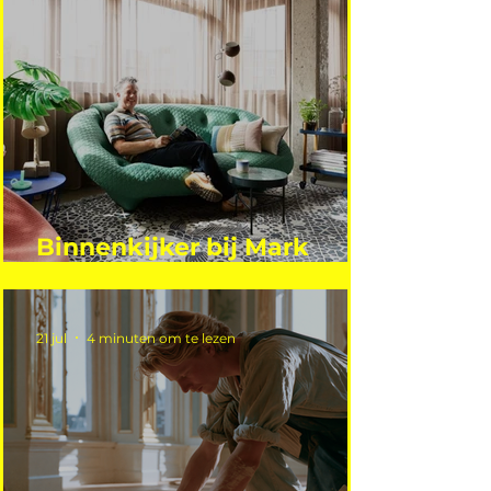
Binnenkijker bij Mark
Mutsaers
21 jul
4 minuten om te lezen