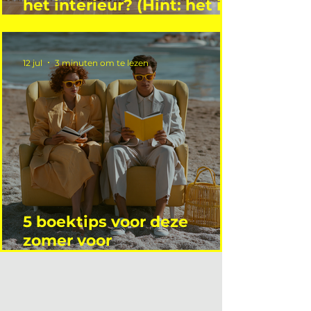
het interieur? (Hint: het is
niet wie je denkt)
12 jul
3 minuten om te lezen
5 boektips voor deze
zomer voor
interieurprofessionals