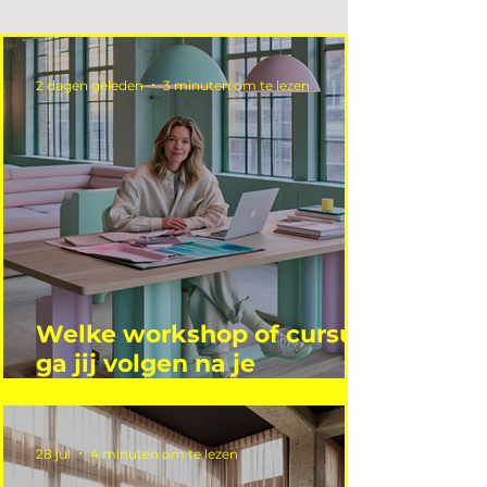
2 dagen geleden
3 minuten om te lezen
Welke workshop of cursus
ga jij volgen na je
vakantie?
28 jul
4 minuten om te lezen