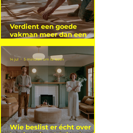
Verdient een goede
vakman meer dan een
gemiddelde academicus?
14 jul
5 minuten om te lezen
Wie beslist er écht over