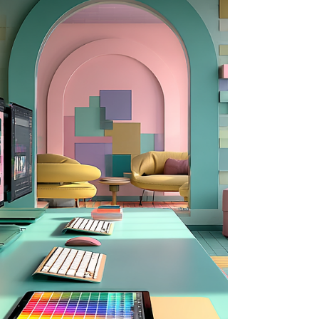
van persoonlijke data van gewone
burgers. En nu is er ook een nieuwe
functie die overstappen makkelijker
maakt dan ooit: je neemt je geheugen
vanuit ChatGPT gewoon mee. Als
interieurprofessional werk je dagelijks
met AI. Grote kans