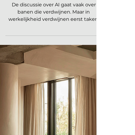
22 feb
3 minuten om te lezen
ARTIFICIAL INTELLIGENCE INTERIEUR
Welke banen verdwijnen
richting 2030 door AI in
de interieurbranche?
De discussie over AI gaat vaak over
banen die verdwijnen. Maar in
werkelijkheid verdwijnen eerst taken.
Zodra je begrijpt welke
werkzaamheden geautomatiseerd
worden, zie je vanzelf welke functies
veranderen of minder relevant worden.
In dit artikel lees je de vijf soorten taken
die richting 2030 sterk veranderen door
AI, inclusief concrete
functievoorbeelden. De graphic