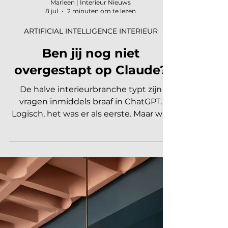
Marleen | Interieur Nieuws
8 jul
2 minuten om te lezen
ARTIFICIAL INTELLIGENCE INTERIEUR
Ben jij nog niet
overgestapt op Claude?
De halve interieurbranche typt zijn
vragen inmiddels braaf in ChatGPT.
Logisch, het was er als eerste. Maar wie
leeft van sfeer, taal en nuance merkt al
snel iets: de meest voor de hand
liggende keuze is niet altijd de beste. Er
is een AI-tool die dichter bij de manier
ligt waarop interieurprofessionals
werken. Die heet Claude. Waarom de
tool Claude anders aanvoelt Claude