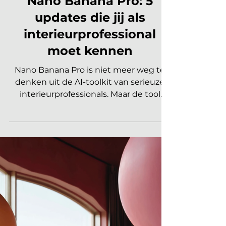
14 apr
3 minuten om te lezen
ARTIFICIAL INTELLIGENCE INTERIEUR
Nano Banana Pro: 5
updates die jij als
interieurprofessional
moet kennen
Nano Banana Pro is niet meer weg te
denken uit de AI-toolkit van serieuze
interieurprofessionals. Maar de tool
ontwikkelt zich razendsnel. Wie de
nieuwste updates kent, werkt sneller,
presenteert overtuigender en verliest
geen tijd aan handmatig nabewerken.
Dit zijn de vijf ontwikkelingen die er nu
echt toe doen. Nano Banana Pro: 5
updates die jij als interieurprofessional