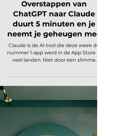
Yuri | AI Expert
1 mrt
3 minuten om te lezen
ARTIFICIAL INTELLIGENCE INTERIEUR
Overstappen van
ChatGPT naar Claude
duurt 5 minuten en je
neemt je geheugen mee
Claude is de AI-tool die deze week de
nummer 1-app werd in de App Store in
veel landen. Niet door een slimme
marketingcampagne, maar omdat het
bedrijf achter Claude principieel
weigerde mee te werken aan het op
grote schaal verzamelen en analyseren