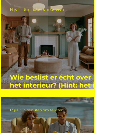
14 jul
5 minuten om te lezen
Wie beslist er écht over
het interieur? (Hint: het is
niet wie je denkt)
12 jul
3 minuten om te lezen