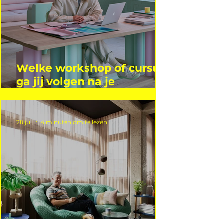
Welke workshop of cursus
ga jij volgen na je
vakantie?
28 jul
4 minuten om te lezen