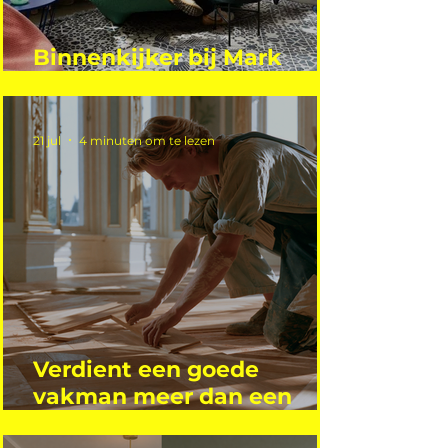
Binnenkijker bij Mark
Mutsaers
21 jul
4 minuten om te lezen
Verdient een goede
vakman meer dan een
gemiddelde academicus?