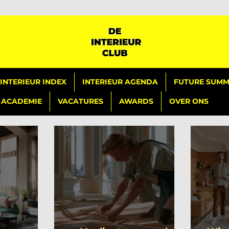
INTERIEUR INDEX
INTERIEUR AGENDA
FUTURE SUMMI
ACADEMIE
VACATURES
AWARDS
OVER ONS