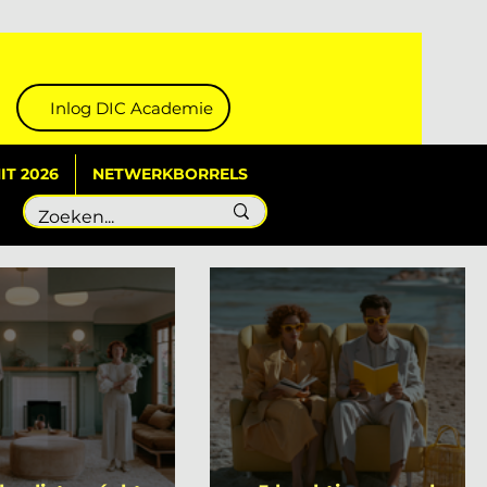
Inlog DIC Academie
T 2026
NETWERKBORRELS