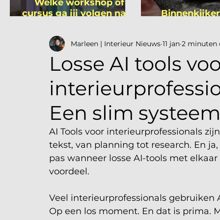
Welke workshop of
cursus ga jij volgen na je
Binnenkijker
vakantie?
Mutsa
Marleen | Interieur Nieuws
11 jan
2 minuten 
Losse AI tools voo
interieurprofessi
Een slim systeem
AI Tools voor interieurprofessionals zij
tekst, van planning tot research. En ja
pas wanneer losse AI-tools met elkaa
voordeel.
Veel interieurprofessionals gebruiken AI
Op een los moment. En dat is prima. Maa