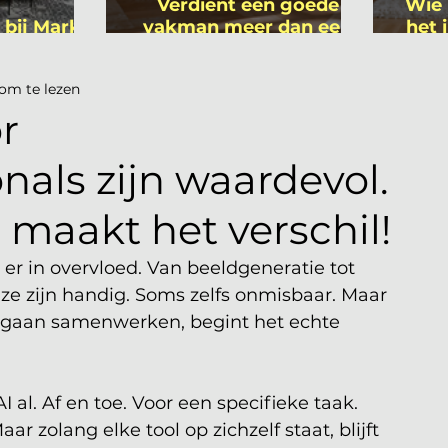
Verdient een goede
Wie 
 bij Mark
vakman meer dan een
het 
ers
gemiddelde
is
academicus?
om te lezen
r
onals zijn waardevol.
 maakt het verschil!
n er in overvloed. Van beeldgeneratie tot 
, ze zijn handig. Soms zelfs onmisbaar. Maar 
r gaan samenwerken, begint het echte 
 al. Af en toe. Voor een specifieke taak. 
r zolang elke tool op zichzelf staat, blijft 