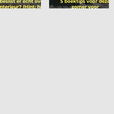
beslist er écht over
5 boektips voor deze
interieur? (Hint: het
zomer voor
 niet wie je denkt)
interieurprofessionals