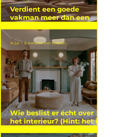
Verdient een goede
vakman meer dan een
gemiddelde academicus?
14 jul
5 minuten om te lezen
Wie beslist er écht over
het interieur? (Hint: het is
niet wie je denkt)