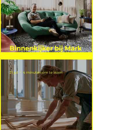
Binnenkijker bij Mark
Mutsaers
21 jul
4 minuten om te lezen