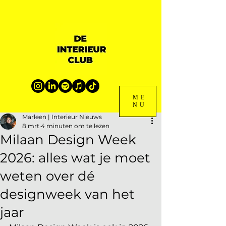
ME
NU
Marleen | Interieur Nieuws
8 mrt
4 minuten om te lezen
Milaan Design Week
2026: alles wat je moet
weten over dé
designweek van het
jaar