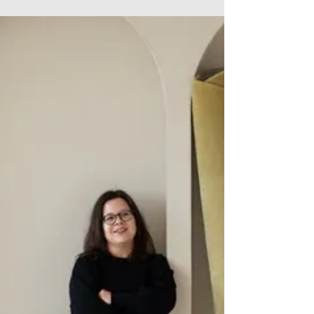
Milaan Design Week 2024 komt er weer
aan in april! Het jaarlijkse must-go
event voor interieurprofessionals. Door
de hele stad zijn er...