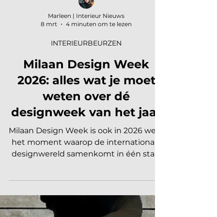
Marleen | Interieur Nieuws
8 mrt
4 minuten om te lezen
INTERIEURBEURZEN
Milaan Design Week
2026: alles wat je moet
weten over dé
designweek van het jaar
Milaan Design Week is ook in 2026 weer
het moment waarop de internationale
designwereld samenkomt in één stad.
Van de beurshallen van Salone del
Mobile tot installaties in historische
palazzi, binnenplaatsen, showrooms en