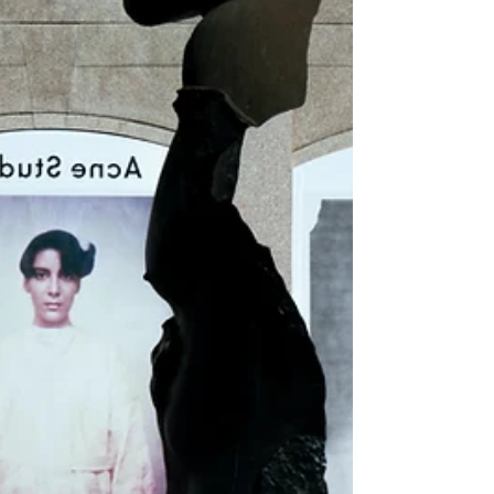
creatieve wijken: deze week draait om
nieuwe ideeën, sterke presentaties en
ontmoetingen die ertoe doen. Ga je
voor inspiratie, netwerken, nieuwe
merken of gewoon om de energie van
de internationale designscene te
voelen, dan is dit de week die je niet wil
m