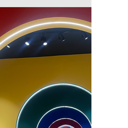
interieuropdrachten
Elvire Rombouts is interieurontwerper
en heeft in januari haar eerste eigen
vloerkledencollectie gelanceerd. Ze
heeft ruim vier jaar geleden