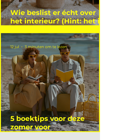
Wie beslist er écht over
het interieur? (Hint: het is
niet wie je denkt)
12 jul
3 minuten om te lezen
5 boektips voor deze
zomer voor
interieurprofessionals