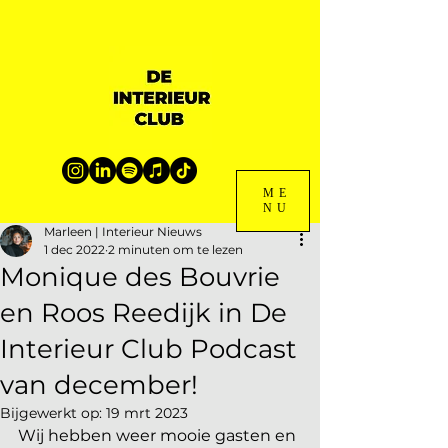
ME
NU
Marleen | Interieur Nieuws
1 dec 2022
2 minuten om te lezen
Monique des Bouvrie
en Roos Reedijk in De
Interieur Club Podcast
van december!
Bijgewerkt op:
19 mrt 2023
Wij hebben weer mooie gasten en 