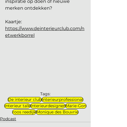
inspiratie op doen of nieuwe 
merken ontdekken?
Kaartje: 
https://www.deinterieurclub.com/n
etwerkborrel
Tags:
De interieur club
Interieurprofessional
Interieur talk
Interieurdesigner
Marie-Gon
roos reedijk
Monique des Bouvrie
Podcast