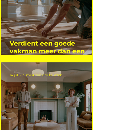
Verdient een goede
vakman meer dan een
gemiddelde academicus?
14 jul
5 minuten om te lezen