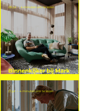
28 jul
4 minuten om te lezen
Binnenkijker bij Mark
Mutsaers
21 jul
4 minuten om te lezen