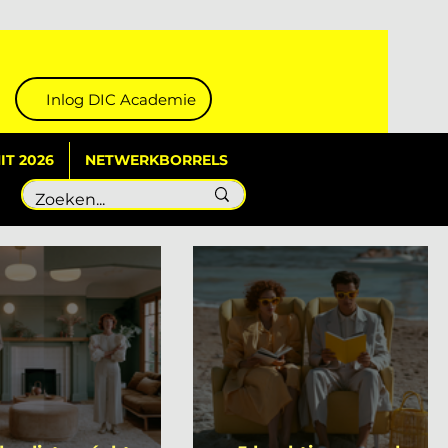
Inlog DIC Academie
T 2026
NETWERKBORRELS