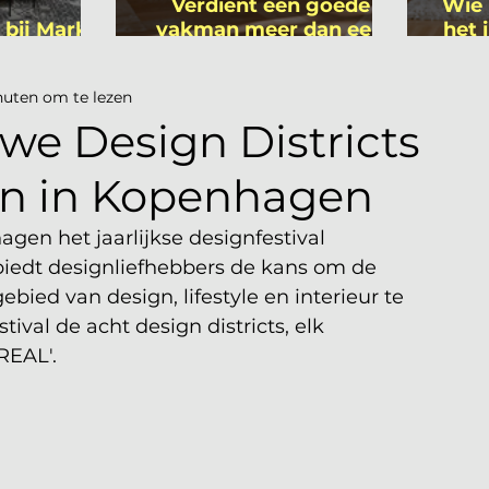
Verdient een goede
Wie 
 bij Mark
vakman meer dan een
het 
ers
gemiddelde
is
academicus?
nuten om te lezen
we Design Districts
gn in Kopenhagen
agen het jaarlijkse designfestival 
biedt designliefhebbers de kans om de 
bied van design, lifestyle en interieur te 
tival de acht design districts, elk 
REAL'.