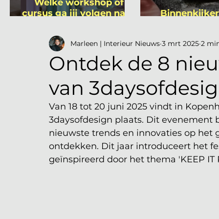
Welke workshop of
cursus ga jij volgen na je
Binnenkijker
vakantie?
Mutsa
Marleen | Interieur Nieuws
3 mrt 2025
2 mi
Ontdek de 8 nieu
van 3daysofdesi
Van 18 tot 20 juni 2025 vindt in Kopenh
3daysofdesign plaats. Dit evenement 
nieuwste trends en innovaties op het ge
ontdekken. Dit jaar introduceert het fes
geïnspireerd door het thema 'KEEP IT 