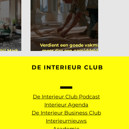
Verdient een goede vakman
 bij Mark
meer dan een gemiddelde
rs
academicus?
DE INTERIEUR CLUB
De Interieur Club Podcast
Interieur Agenda
De Interieur Business Club
Interieurnieuws
Academie