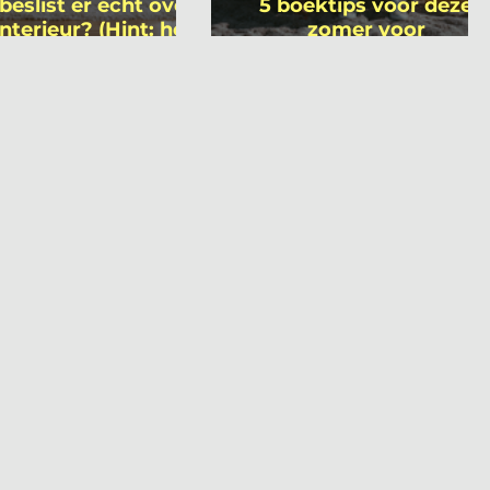
beslist er écht over
5 boektips voor deze
interieur? (Hint: het
zomer voor
 niet wie je denkt)
interieurprofessionals