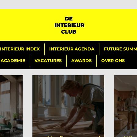
INTERIEUR INDEX
INTERIEUR AGENDA
FUTURE SUMMI
ACADEMIE
VACATURES
AWARDS
OVER ONS