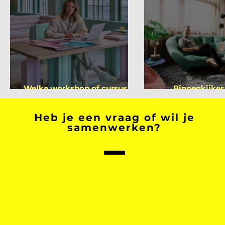
Welke workshop of cursus ga
Binnenkijker
jij volgen na je vakantie?
Mutsae
Heb je een vraag of wil je
samenwerken?