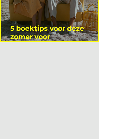
5 boektips voor deze
zomer voor
interieurprofessionals