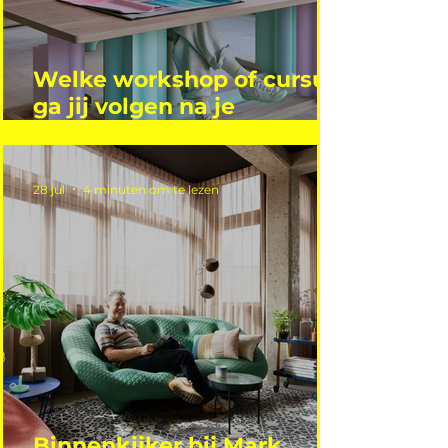
Welke workshop of cursus
ga jij volgen na je
vakantie?
28 jul
4 minuten om te lezen
Binnenkijker bij Mark