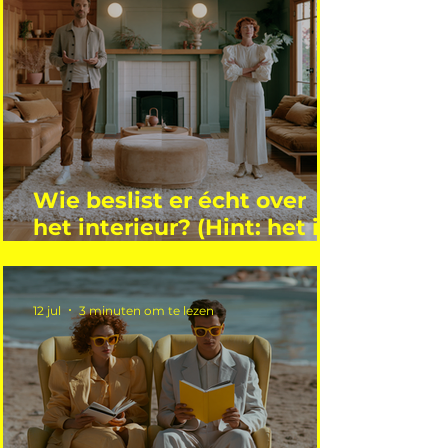
Wie beslist er écht over
het interieur? (Hint: het is
niet wie je denkt)
12 jul
3 minuten om te lezen