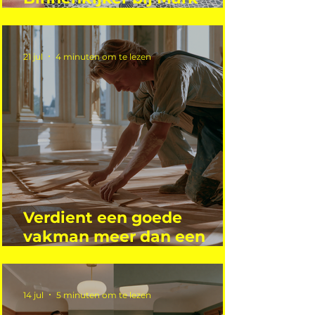
Mutsaers
21 jul
4 minuten om te lezen
Verdient een goede
vakman meer dan een
gemiddelde academicus?
14 jul
5 minuten om te lezen