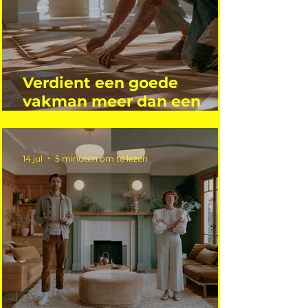
Verdient een goede
vakman meer dan een
gemiddelde academicus?
14 jul
5 minuten om te lezen