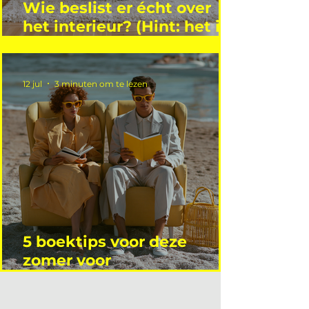
Wie beslist er écht over
het interieur? (Hint: het is
niet wie je denkt)
12 jul
3 minuten om te lezen
5 boektips voor deze
zomer voor
interieurprofessionals