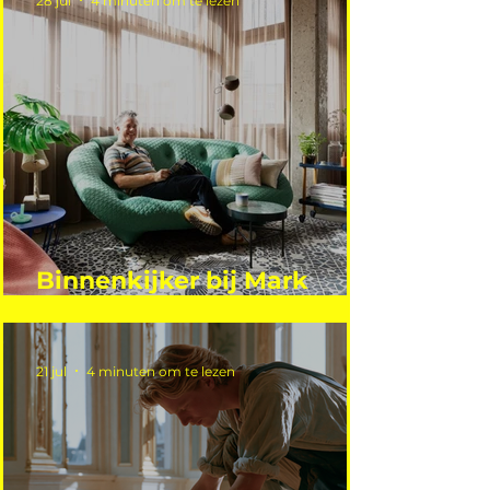
28 jul
4 minuten om te lezen
Binnenkijker bij Mark
Mutsaers
21 jul
4 minuten om te lezen