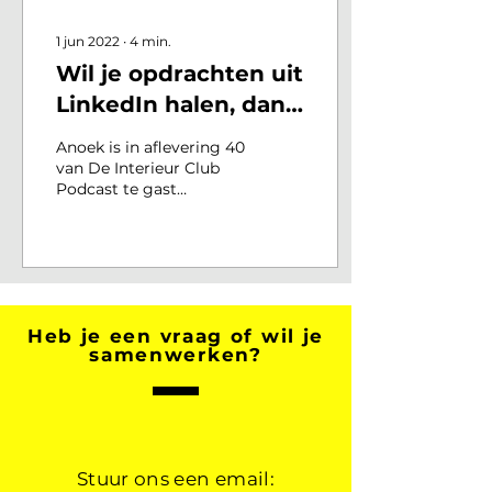
1 jun 2022
∙
4
min.
Wil je opdrachten uit
LinkedIn halen, dan
moet je wel weten
Anoek is in aflevering 40
hoe het werkt!
van De Interieur Club
Podcast te gast
geweest en heeft haar
Cursus LinkedIn
ondergebracht in de
academie. Meer inf
Heb je een vraag of wil je
samenwerken?
Stuur ons een email: