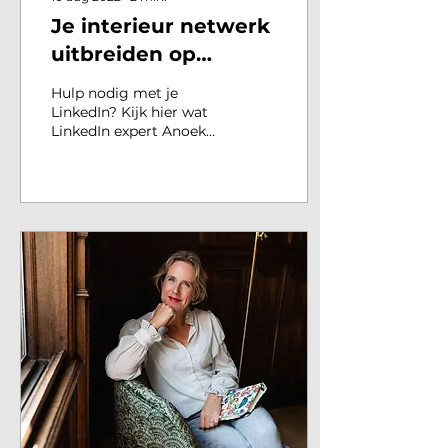
Je interieur netwerk
uitbreiden op
LinkedIn
Hulp nodig met je
LinkedIn? Kijk hier wat
LinkedIn expert Anoek
Schippers voor je kan
doen: Wil jij meer uit je
LinkedIn profiel halen en
wi