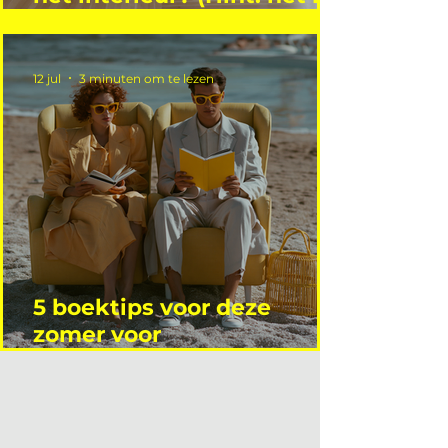
niet wie je denkt)
12 jul
3 minuten om te lezen
5 boektips voor deze
zomer voor
interieurprofessionals