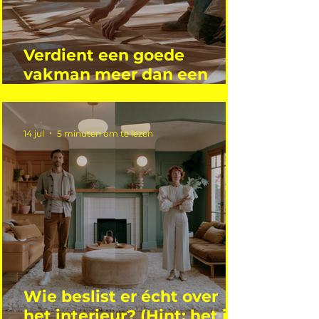
Verdient een goede
vakman meer dan een
gemiddelde academicus?
14 jul
5 minuten om te lezen
Wie beslist er écht over
het interieur? (Hint: het is