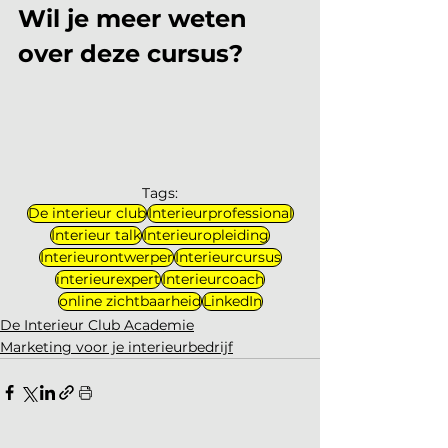
Wil je meer weten 
over deze cursus?
Tags:
De interieur club
Interieurprofessional
Interieur talk
Interieuropleiding
Interieurontwerper
Interieurcursus
interieurexpert
Interieurcoach
online zichtbaarheid
LinkedIn
De Interieur Club Academie
Marketing voor je interieurbedrijf