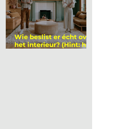
Wie beslist er écht over
het interieur? (Hint: het
is niet wie je denkt)