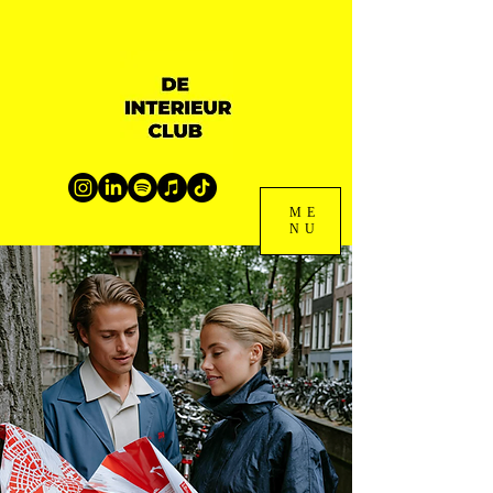
ME
NU