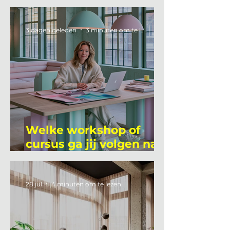
3 dagen geleden
3 minuten om te lezen
Welke workshop of
cursus ga jij volgen na
je vakantie?
28 jul
4 minuten om te lezen