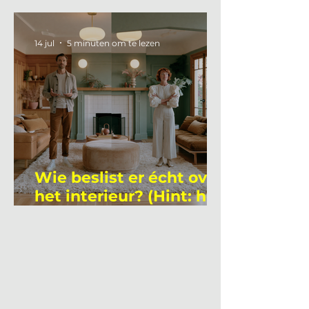
gemiddelde
academicus?
14 jul
5 minuten om te lezen
Wie beslist er écht over
het interieur? (Hint: het
is niet wie je denkt)