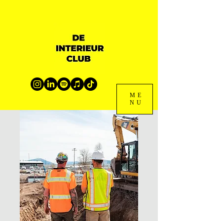
ME
NU