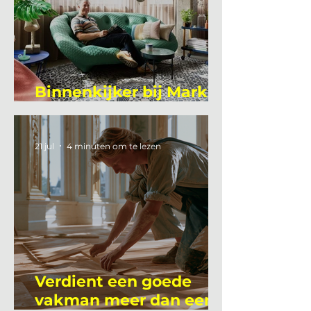
Binnenkijker bij Mark
Mutsaers
21 jul
4 minuten om te lezen
Verdient een goede
vakman meer dan een