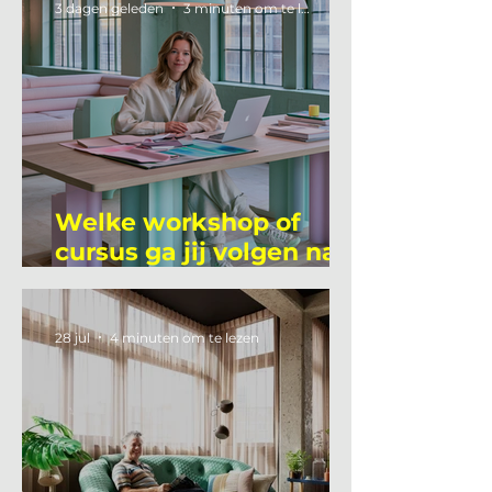
3 dagen geleden
3 minuten om te lezen
Welke workshop of
cursus ga jij volgen na
je vakantie?
28 jul
4 minuten om te lezen