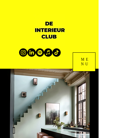
ME
NU