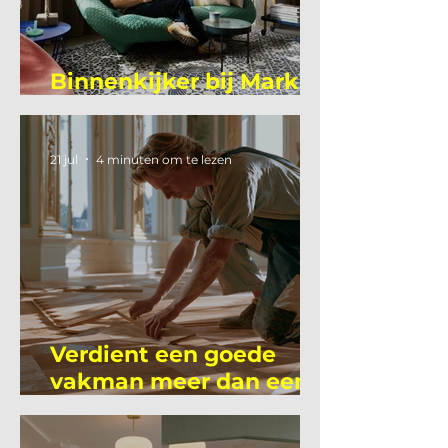
Binnenkijker bij Mark
Mutsaers
21 jul
4 minuten om te lezen
Verdient een goede
vakman meer dan een
gemiddelde
academicus?