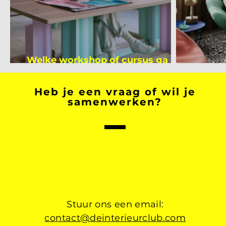
Welke workshop of cursus ga jij
volgen na je vakantie?
Binnen
Heb je een vraag of wil je
samenwerken?
Stuur ons een email:
contact@deinterieurclub.com