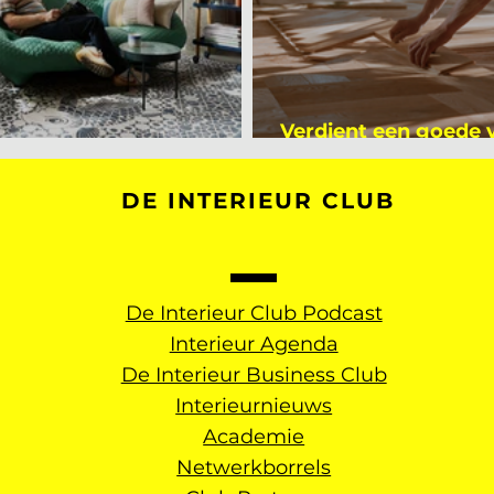
Verdient een goede
kijker bij Mark Mutsaers
dan een gemiddelde
DE INTERIEUR CLUB
De Interieur Club Podcast
Interieur Agenda
De Interieur Business Club
Interieurnieuws
Academie
Netwerkborrels