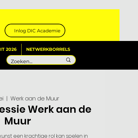
Inlog DIC Academie
T 2026
NETWERKBORRELS
ei
  |  
Werk aan de Muur
sessie Werk aan de
Muur
kunst een krachtige rol kan spelen in