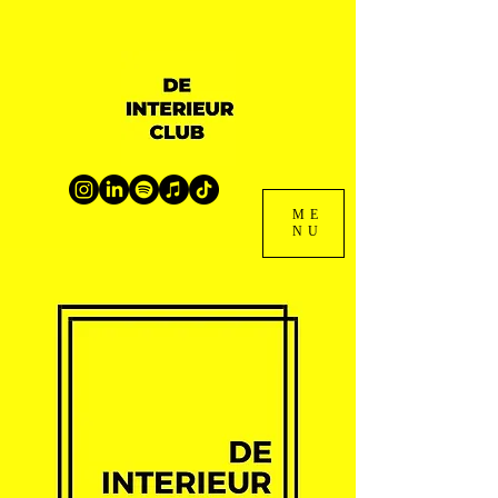
ME
NU