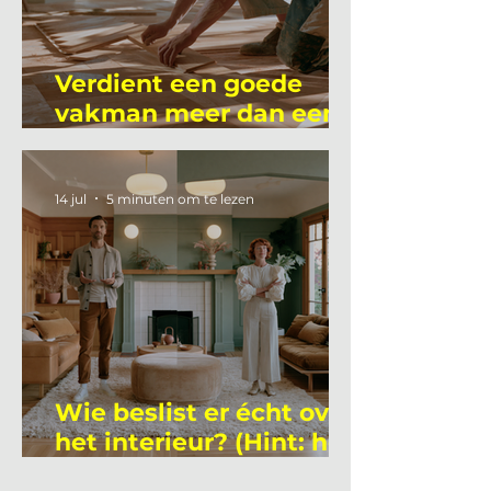
Verdient een goede
vakman meer dan een
gemiddelde
academicus?
14 jul
5 minuten om te lezen
Wie beslist er écht over
het interieur? (Hint: het
is niet wie je denkt)