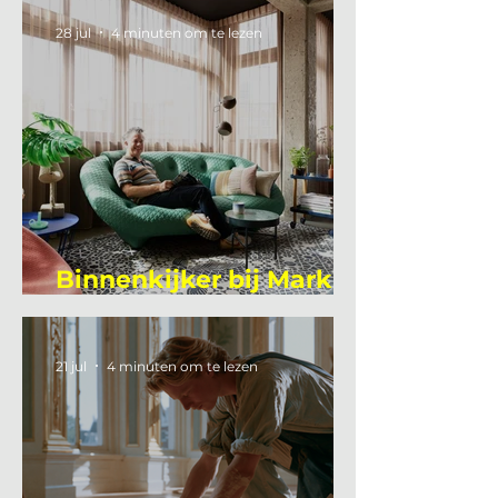
28 jul
4 minuten om te lezen
Binnenkijker bij Mark
Mutsaers
21 jul
4 minuten om te lezen