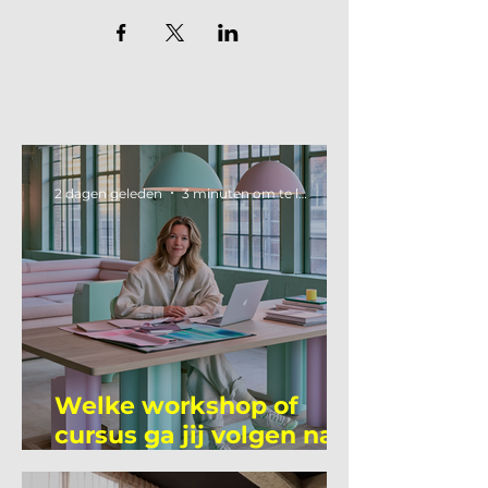
2 dagen geleden
3 minuten om te lezen
Welke workshop of
cursus ga jij volgen na
je vakantie?