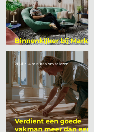
Binnenkijker bij Mark
Mutsaers
21 jul
4 minuten om te lezen
Verdient een goede
vakman meer dan een