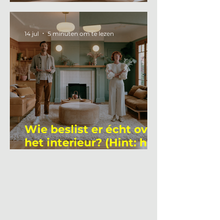
gemiddelde
academicus?
14 jul
5 minuten om te lezen
Wie beslist er écht over
het interieur? (Hint: het
is niet wie je denkt)