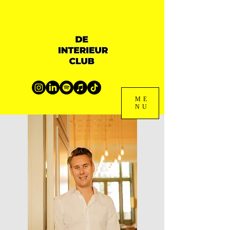
ME
NU