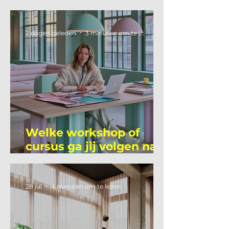
2 dagen geleden
3 minuten om te lezen
Welke workshop of
cursus ga jij volgen na
je vakantie?
28 jul
4 minuten om te lezen