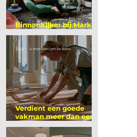
Binnenkijker bij Mark
Mutsaers
21 jul
4 minuten om te lezen
Verdient een goede
vakman meer dan een
gemiddelde
academicus?