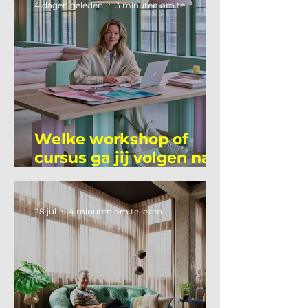
4 dagen geleden
3 minuten om te lezen
Welke workshop of
cursus ga jij volgen na
je vakantie?
28 jul
4 minuten om te lezen