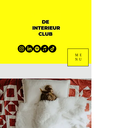
ME
NU