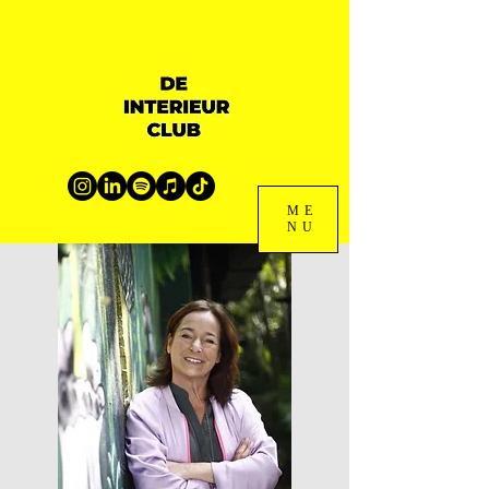
ME
NU