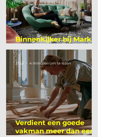
Binnenkijker bij Mark
Mutsaers
21 jul
4 minuten om te lezen
Verdient een goede
vakman meer dan een