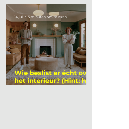
gemiddelde
academicus?
14 jul
5 minuten om te lezen
Wie beslist er écht over
het interieur? (Hint: het
is niet wie je denkt)