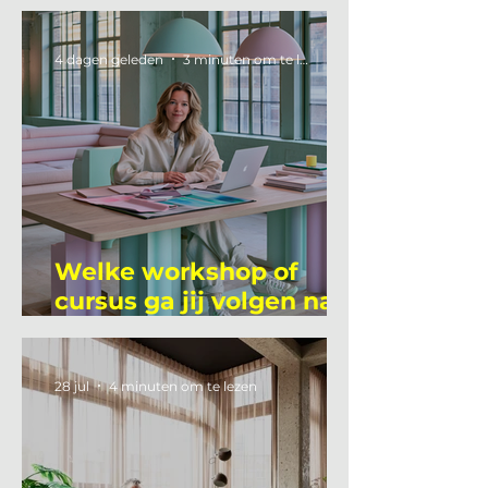
4 dagen geleden
3 minuten om te lezen
Welke workshop of
cursus ga jij volgen na
je vakantie?
28 jul
4 minuten om te lezen