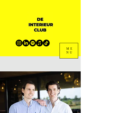
ME
NU