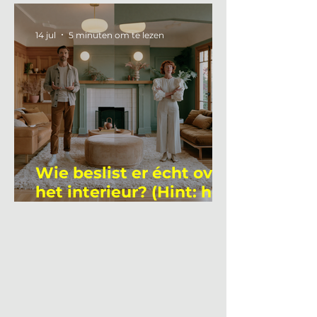
academicus?
14 jul
5 minuten om te lezen
Wie beslist er écht over
het interieur? (Hint: het
is niet wie je denkt)