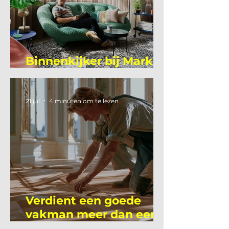
Binnenkijker bij Mark
Mutsaers
21 jul
4 minuten om te lezen
Verdient een goede
vakman meer dan een
gemiddelde