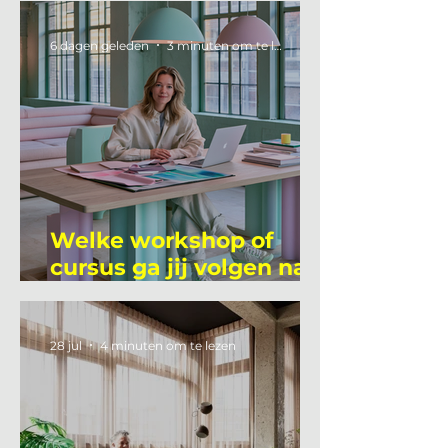
6 dagen geleden
3 minuten om te lezen
Welke workshop of
cursus ga jij volgen na
je vakantie?
28 jul
4 minuten om te lezen