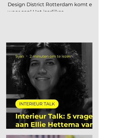
De 7 highlights van
Design District
Rotterdam 2026
Design District Rotterdam komt er
weer aan! Het jaarlijkse
toonaangevende vakevenement
voor interieurdesign in Nederland.
27, 28 en 29 mei is de iconische
Van Nelle Fabriek in Rotterdam dé
plek waar professionals uit de
interieurbranche samenkomen
9 jan
2 minuten om te lezen
om de laatste ontwikkelingen in
de sector te ontdekken, contacten
te leggen en geïnspireerd te
raken. Gedurende 3 dagen is de
beursvloer gevuld met
presentaties van ruim 180 van de
INTERIEUR TALK
mooiste in- en outdoor merken.