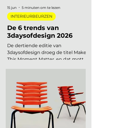
en met december 2026, op datum
gezet. Handig om vast in je
agenda te blokken. Welke
interieurbeurzen, designbeurzen
15 jun
5 minuten om te lezen
INTERIEURBEURZEN
De 6 trends van
3daysofdesign 2026
De dertiende editie van
3daysofdesign droeg de titel Make
This Moment Matter, en dat motto
sijpelde door in elke showroom. In
2026 meer dan vierhonderd
merken, ruim 120.000 bezoekers,
acht stadsdelen. De zoete pastels
van een paar jaar geleden zijn
verdwenen. Wat overblijft is koeler,