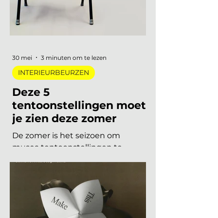
eerlijker en doordachter: koel
metaal, lage zit, diep bordeaux en
een duidelijke voorkeur voor
materiaal met een verhaal. Dit zijn
de zes trends die de toon zetten
voor 2026 en 2027. De 6 trends
30 mei
3 minuten om te lezen
INTERIEURBEURZEN
Deze 5
tentoonstellingen moet
je zien deze zomer
De zomer is het seizoen om
musea tentoonstellingen te
herontdekken. Niet als
verplichting, maar als keuze. Want