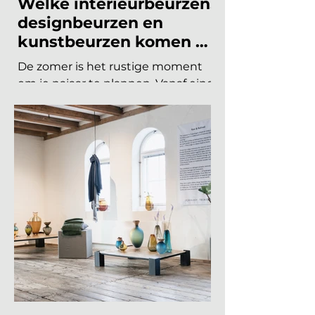
19 jun
8 minuten om te lezen
INTERIEURBEURZEN
Welke interieurbeurzen,
designbeurzen en
kunstbeurzen komen er
nog aan in 2026?
De zomer is het rustige moment
om je najaar te plannen. Vanaf eind
augustus draait de
beurzencarrousel weer op volle
toeren, met een Nederlandse en
Belgische agenda die piekt in
september en november, en een
internationale kalender die loopt
van Helsinki tot Miami. Hieronder
vind je alle relevante
interieurbeurzen, designbeurzen
en kunstbeurzen van augustus tot