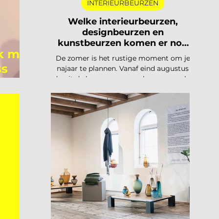
INTERIEURBEURZEN
Welke interieurbeurzen,
designbeurzen en
kunstbeurzen komen er nog
lk met
aan in 2026?
De zomer is het rustige moment om je
ss
najaar te plannen. Vanaf eind augustus
draait de beurzencarrousel weer op volle
toeren, met een Nederlandse en
Belgische agenda die piekt in
september en november, en een
internationale kalender die loopt van
Helsinki tot Miami. Hieronder vind je alle
relevante interieurbeurzen,
designbeurzen en kunstbeurzen van
augustus tot en met december 2026, op
datum gezet. Handig om vast in je
agenda te blokken. Welke
interieurbeurzen, designbeurzen