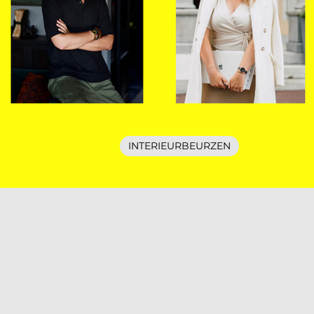
INTERIEURBEURZEN
De Interieur Club verzorgt progr
tijdens Design District Rotterda