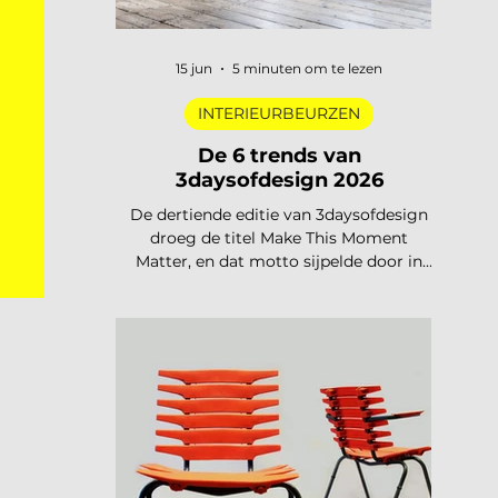
15 jun
5 minuten om te lezen
INTERIEURBEURZEN
De 6 trends van
3daysofdesign 2026
De dertiende editie van 3daysofdesign
droeg de titel Make This Moment
Matter, en dat motto sijpelde door in
amma
elke showroom. In 2026 meer dan
m!
vierhonderd merken, ruim 120.000
bezoekers, acht stadsdelen. De zoete
pastels van een paar jaar geleden zijn
verdwenen. Wat overblijft is koeler,
eerlijker en doordachter: koel metaal,
lage zit, diep bordeaux en een duidelijke
voorkeur voor materiaal met een
verhaal. Dit zijn de zes trends die de
toon zetten voor 2026 en 2027. De 6