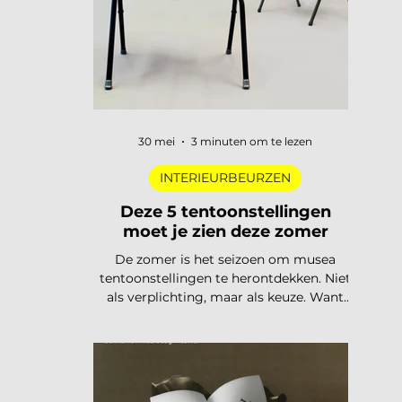
trends
30 mei
3 minuten om te lezen
INTERIEURBEURZEN
Deze 5 tentoonstellingen
moet je zien deze zomer
De zomer is het seizoen om musea
tentoonstellingen te herontdekken. Niet
als verplichting, maar als keuze. Want
dit jaar is het aanbod ronduit sterk: van
een lang uitgesteld eerbetoon aan een
Nederlandse designlegende tot een
tentoonstelling waar je letterlijk moet
bewegen om het werk te begrijpen. Van