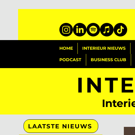
HOME
INTERIEUR NIEUWS
PODCAST
BUSINESS CLUB
INT
Interi
LAATSTE NIEUWS