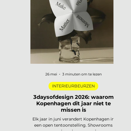
digitale pioniers in een Depot-zaal tot
marmer dat architectuur omvormt tot
ontmoetingsplek. Vijf tentoonstellingen,
verspreid over Nederland, die de moeite
waard zijn om speci
26 mei
3 minuten om te lezen
INTERIEURBEURZEN
3daysofdesign 2026: waarom
Kopenhagen dit jaar niet te
missen is
Elk jaar in juni verandert Kopenhagen in
een open tentoonstelling. Showrooms