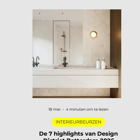
openen hun deuren, merken
presenteren nieuwe collecties en
designers uit de hele wereld komen
samen in een van de meest visueel
gelaagde steden van Europa. Dat is
3daysofdesign in een zin. En uiteraard
zijn wij er weer bij met De Interieur Club
om verslag te doen. 3daysofdesign is
het grootste designfestival van
Scandinavië. Verspreid over de stad vind
je honderden evenementen: van intieme
brand laun
18 mei
4 minuten om te lezen
INTERIEURBEURZEN
De 7 highlights van Design