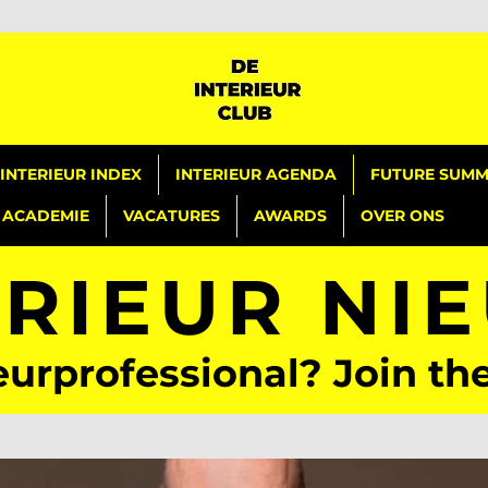
INTERIEUR INDEX
INTERIEUR AGENDA
FUTURE SUMMI
ACADEMIE
VACATURES
AWARDS
OVER ONS
ERIEUR NI
eurprofessional? Join th