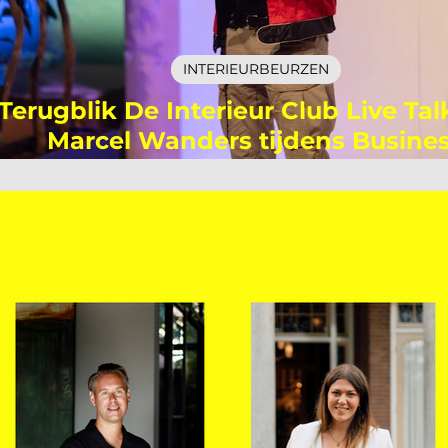
INTERIEURBEURZEN
Terugblik De Interieur Club Live Ta
Marcel Wanders tijdens Busine
Tuesday!
Marleen | Interieur Nieuws
24 apr 2023
2 minuten om te lezen