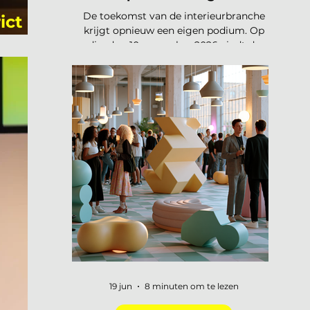
De toekomst van de interieurbranche
ict
krijgt opnieuw een eigen podium. Op
!
dinsdag 10 november 2026 vindt de
tweede editie van de Interieur Future
Summit plaats, dit keer in Vianen. Een
dag waarop de hele branche
samenkomt om vooruit te kijken naar
waar ons vak naartoe beweegt. De
presale is gestart en er zijn vijftig tickets
beschikbaar voor 75 euro, daarna gaat
de prijs naar 125 euro. De Interieur
Future Summit keert terug op 10
november en de presale is begonnen!
Vorig jaar u
19 jun
8 minuten om te lezen