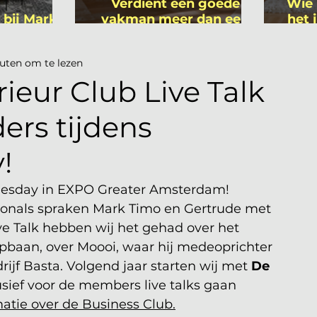
Verdient een goede
Wie 
 bij Mark
vakman meer dan een
het 
ers
gemiddelde
is
academicus?
uten om te lezen
rieur Club Live Talk
rs tijdens
!
uesday in EXPO Greater Amsterdam! 
sionals spraken Mark Timo en Gertrude met 
e Talk hebben wij het gehad over het 
oopbaan, over Moooi, waar hij medeoprichter 
rijf Basta. Volgend jaar starten wij met 
De 
usief voor de members live talks gaan 
matie over de Business Club.