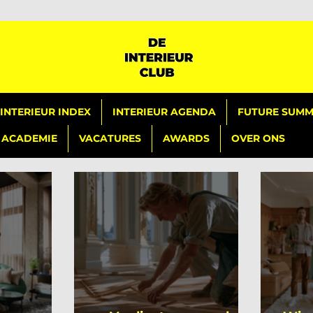
INTERIEUR INDEX
INTERIEUR AGENDA
FUTURE SUMMI
ACADEMIE
VACATURES
AWARDS
OVER ONS