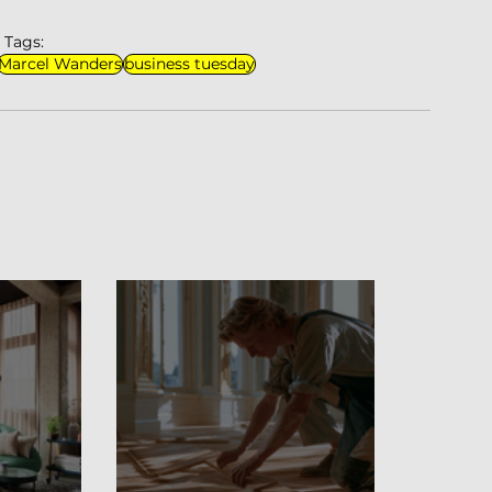
Tags:
Marcel Wanders
business tuesday