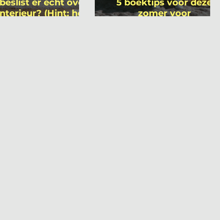
beslist er écht over
5 boektips voor deze
interieur? (Hint: het
zomer voor
 niet wie je denkt)
interieurprofessionals