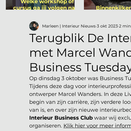
Welke workshop of
cursus ga jij volgen na je
Binnenkijker
vakantie?
Mutsa
Marleen | Interieur Nieuws
3 okt 2023
2 min
Terugblik De Inte
met Marcel Wande
Business Tuesday
Op dinsdag 3 oktober was Business T
Tijdens deze dag voor interieurprofes
ontwerper Marcel Wanders. In deze Liv
begin van zijn carrière, zijn verdere l
van is, en over zijn nieuwe interieurbed
Interieur Business Club
 waar wij excl
organiseren. 
Klik hier voor meer infor