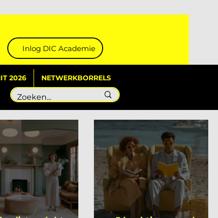
Inlog DIC Academie
T 2026
NETWERKBORRELS