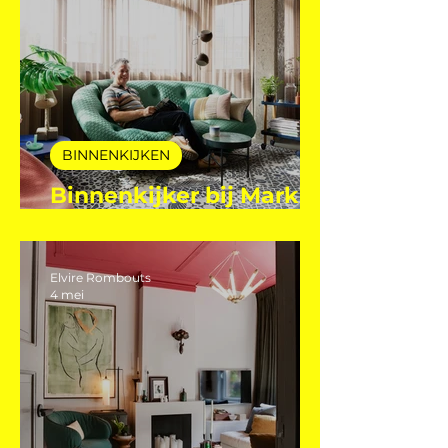
Elvire Rombouts
28 jul
BINNENKIJKEN
Binnenkijker bij Mark
Mutsaers
Elvire Rombouts
4 mei