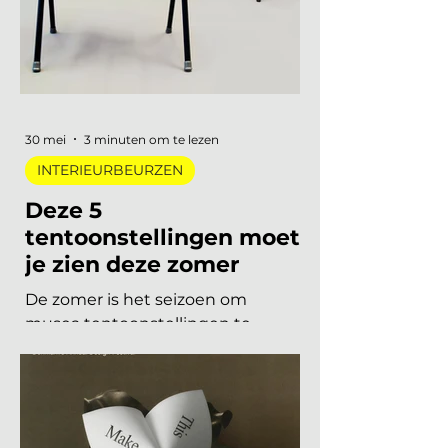
metaal, lage zit, diep bordeaux en
een duidelijke voorkeur voor
materiaal met een verhaal. Dit zijn
de zes trends die de toon zetten
voor 2026 en 2027. De 6 trends
30 mei
3 minuten om te lezen
INTERIEURBEURZEN
Deze 5
tentoonstellingen moet
je zien deze zomer
De zomer is het seizoen om
musea tentoonstellingen te
herontdekken. Niet als
verplichting, maar als keuze. Want
dit jaar is het aanbod ronduit sterk: