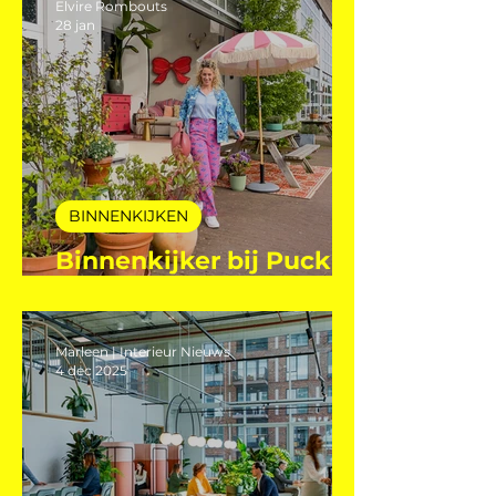
Elvire Rombouts
28 jan
BINNENKIJKEN
Binnenkijker bij Puck
Steijling
Marleen | Interieur Nieuws
4 dec 2025