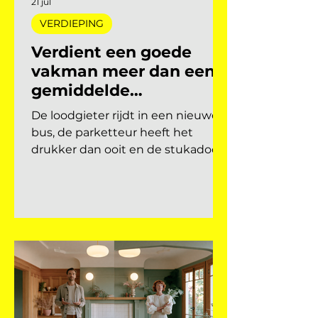
21 jul
VERDIEPING
Verdient een goede
vakman meer dan een
gemiddelde
academicus?
De loodgieter rijdt in een nieuwe
bus, de parketteur heeft het
drukker dan ooit en de stukadoor
belt niet meer terug. Ondertussen
stapelt de academicus
studieschulden op voor een baan
die er straks misschien niet eens
meer is. Het klinkt als een
overdrijving, maar de
arbeidsmarktcijfers vertellen een