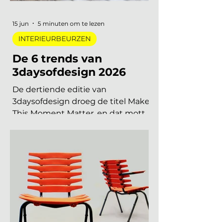
en met december 2026, op datum
gezet. Handig om vast in je
agenda te blokken. Welke
interieurbeurzen, designbeurzen
15 jun
5 minuten om te lezen
INTERIEURBEURZEN
De 6 trends van
3daysofdesign 2026
De dertiende editie van
3daysofdesign droeg de titel Make
This Moment Matter, en dat motto
sijpelde door in elke showroom. In
2026 meer dan vierhonderd
merken, ruim 120.000 bezoekers,
acht stadsdelen. De zoete pastels
van een paar jaar geleden zijn
verdwenen. Wat overblijft is koeler,
eerlijker en doordachter: koel