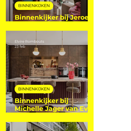
BINNENKIJKEN
Binnenkijker bij Jeroen
Machielsen
Elvire Rombouts
23 feb
BINNENKIJKEN
Binnenkijker bij
Michelle Jager van Even
Eleven