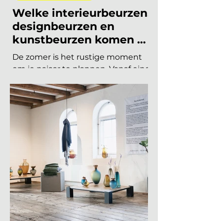
19 jun
8 minuten om te lezen
INTERIEURBEURZEN
Welke interieurbeurzen,
designbeurzen en
kunstbeurzen komen er
nog aan in 2026?
De zomer is het rustige moment
om je najaar te plannen. Vanaf eind
augustus draait de
beurzencarrousel weer op volle
toeren, met een Nederlandse en
Belgische agenda die piekt in
september en november, en een
internationale kalender die loopt
van Helsinki tot Miami. Hieronder
vind je alle relevante
interieurbeurzen, designbeurzen
en kunstbeurzen van augustus tot