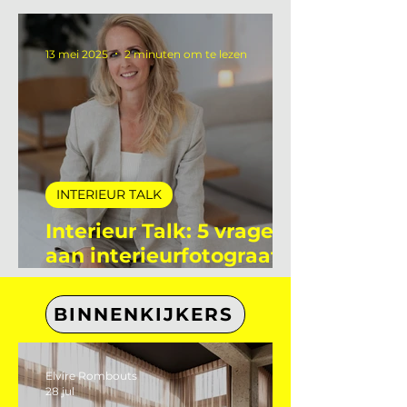
Interieur Talk: 5 vragen
aan Flore Le Poole
stagiaire bij De
Interieur Club
13 mei 2025
2 minuten om te lezen
INTERIEUR TALK
Interieur Talk: 5 vragen
aan interieurfotograaf
Eefje Lammers
BINNENKIJKERS