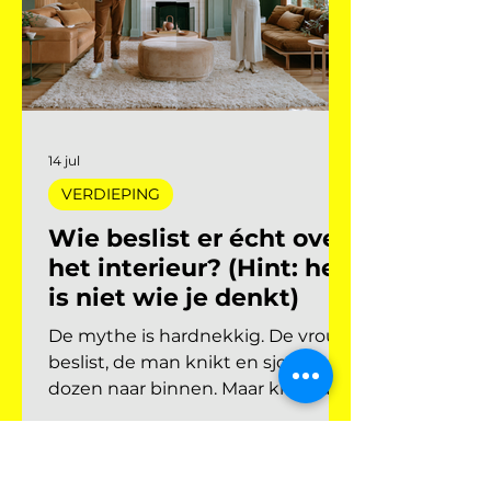
verhaal dat steeds dichter bij die
werkelijkheid kruipt. De vraag die
niemand hardop durft te stellen:
had je beter het mbo kunnen
kiezen? Interieurontwerpers die
samenwerken met
14 jul
VERDIEPING
Wie beslist er écht over
het interieur? (Hint: het
is niet wie je denkt)
De mythe is hardnekkig. De vrouw
beslist, de man knikt en sjouwt de
dozen naar binnen. Maar klopt dat
eigenlijk nog? En belangrijker: als