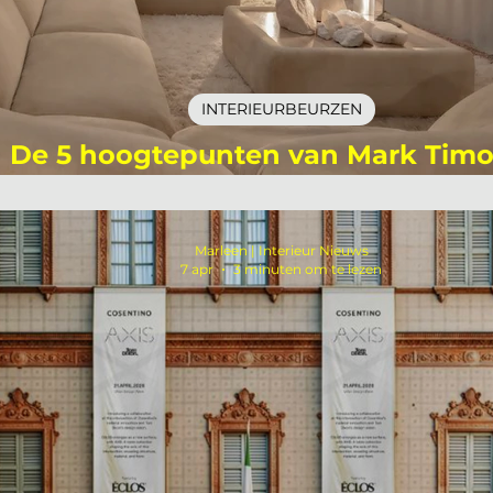
INTERIEURBEURZEN
De 5 hoogtepunten van Mark Timo
Milaan Design Week 2026
Marleen | Interieur Nieuws
7 apr
3 minuten om te lezen