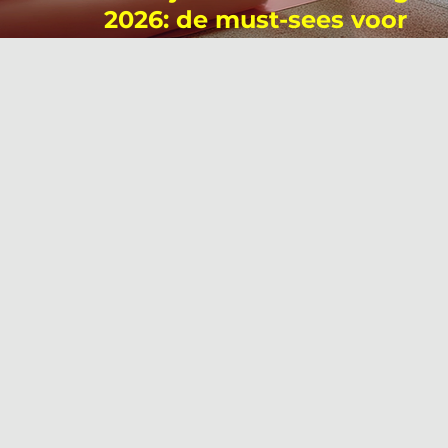
2026: de must-sees voor
interieurprofessionals