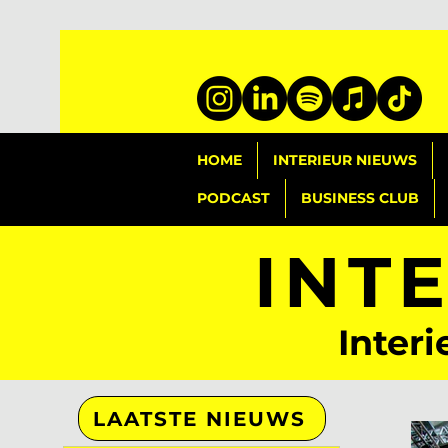
HOME
INTERIEUR NIEUWS
PODCAST
BUSINESS CLUB
INT
Interi
LAATSTE NIEUWS