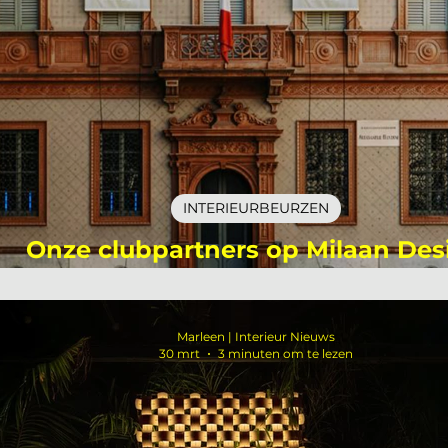
INTERIEURBEURZEN
Onze clubpartners op Milaan Des
Week 2026
Marleen | Interieur Nieuws
30 mrt
3 minuten om te lezen