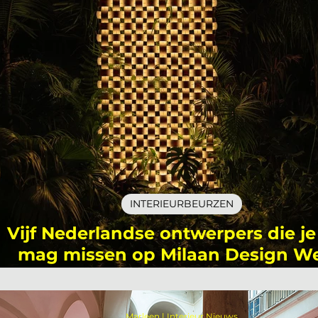
INTERIEURBEURZEN
Vijf Nederlandse ontwerpers die je
mag missen op Milaan Design W
2026
Marleen | Interieur Nieuws