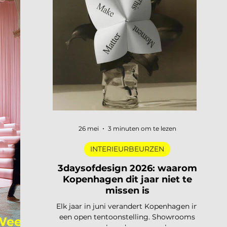
digitale pioniers in een Depot-zaal tot
marmer dat architectuur omvormt tot
ontmoetingsplek. Vijf tentoonstellingen,
verspreid over Nederland, die de moeite
waard zijn om speci
26 mei
3 minuten om te lezen
INTERIEURBEURZEN
3daysofdesign 2026: waarom
Kopenhagen dit jaar niet te
missen is
Elk jaar in juni verandert Kopenhagen in
een open tentoonstelling. Showrooms
 Week