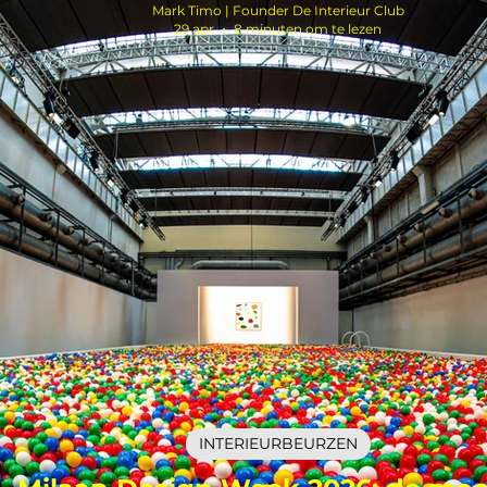
Mark Timo | Founder De Interieur Club
29 apr
8 minuten om te lezen
INTERIEURBEURZEN