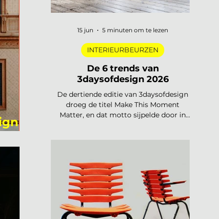
15 jun
5 minuten om te lezen
INTERIEURBEURZEN
De 6 trends van
3daysofdesign 2026
De dertiende editie van 3daysofdesign
droeg de titel Make This Moment
Matter, en dat motto sijpelde door in
ign
elke showroom. In 2026 meer dan
vierhonderd merken, ruim 120.000
bezoekers, acht stadsdelen. De zoete
pastels van een paar jaar geleden zijn
verdwenen. Wat overblijft is koeler,
eerlijker en doordachter: koel metaal,
lage zit, diep bordeaux en een duidelijke
voorkeur voor materiaal met een
verhaal. Dit zijn de zes trends die de
toon zetten voor 2026 en 2027. De 6