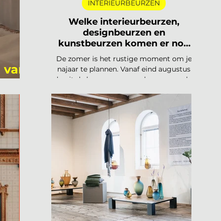
INTERIEURBEURZEN
Welke interieurbeurzen,
designbeurzen en
kunstbeurzen komen er nog
aan in 2026?
De zomer is het rustige moment om je
 van
najaar te plannen. Vanaf eind augustus
draait de beurzencarrousel weer op volle
toeren, met een Nederlandse en
Belgische agenda die piekt in
september en november, en een
internationale kalender die loopt van
Helsinki tot Miami. Hieronder vind je alle
relevante interieurbeurzen,
designbeurzen en kunstbeurzen van
augustus tot en met december 2026, op
datum gezet. Handig om vast in je
agenda te blokken. Welke
interieurbeurzen, designbeurzen