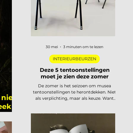
trends
30 mei
3 minuten om te lezen
INTERIEURBEURZEN
Deze 5 tentoonstellingen
moet je zien deze zomer
De zomer is het seizoen om musea
tentoonstellingen te herontdekken. Niet
 niet
als verplichting, maar als keuze. Want
dit jaar is het aanbod ronduit sterk: van
eek
een lang uitgesteld eerbetoon aan een
Nederlandse designlegende tot een
tentoonstelling waar je letterlijk moet
bewegen om het werk te begrijpen. Van