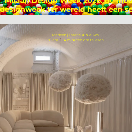
Milaan Design Week 2026: de moo
designweek ter wereld heeft een se
probleem
Marleen | Interieur Nieuws
28 apr
4 minuten om te lezen