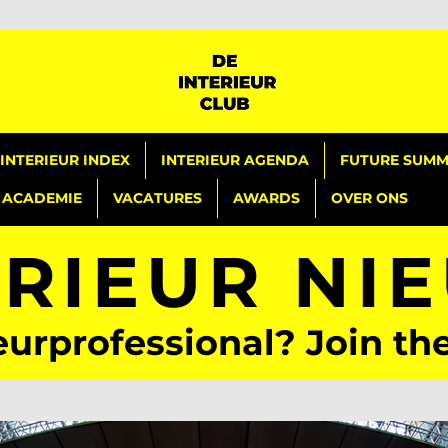
INTERIEUR INDEX
INTERIEUR AGENDA
FUTURE SUMMI
ACADEMIE
VACATURES
AWARDS
OVER ONS
ERIEUR NI
eurprofessional? Join th