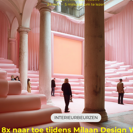
24 mrt
5 minuten om te lezen
INTERIEURBEURZEN
8x naar toe tijdens Milaan Design