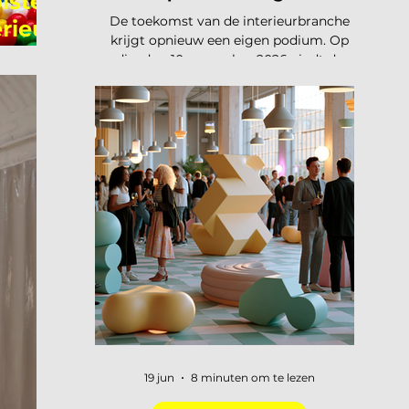
iste
De toekomst van de interieurbranche
rieus
krijgt opnieuw een eigen podium. Op
dinsdag 10 november 2026 vindt de
tweede editie van de Interieur Future
Summit plaats, dit keer in Vianen. Een
dag waarop de hele branche
samenkomt om vooruit te kijken naar
waar ons vak naartoe beweegt. De
presale is gestart en er zijn vijftig tickets
beschikbaar voor 75 euro, daarna gaat
de prijs naar 125 euro. De Interieur
Future Summit keert terug op 10
november en de presale is begonnen!
Vorig jaar u
19 jun
8 minuten om te lezen