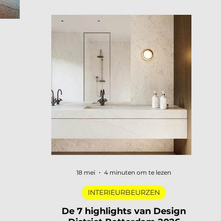
openen hun deuren, merken
presenteren nieuwe collecties en
designers uit de hele wereld komen
samen in een van de meest visueel
gelaagde steden van Europa. Dat is
3daysofdesign in een zin. En uiteraard
zijn wij er weer bij met De Interieur Club
om verslag te doen. 3daysofdesign is
het grootste designfestival van
Scandinavië. Verspreid over de stad vind
je honderden evenementen: van intieme
brand laun
18 mei
4 minuten om te lezen
INTERIEURBEURZEN
De 7 highlights van Design