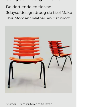
INTERIEURBEURZEN
De 6 trends van
3daysofdesign 2026
De dertiende editie van
3daysofdesign droeg de titel Make
This Moment Matter, en dat motto
sijpelde door in elke showroom. In
2026 meer dan vierhonderd
merken, ruim 120.000 bezoekers,
acht stadsdelen. De zoete pastels
van een paar jaar geleden zijn
verdwenen. Wat overblijft is koeler,
eerlijker en doordachter: koel
metaal, lage zit, diep bordeaux en
een duidelijke voorkeur voor
materiaal met een verhaal. Dit zijn
de zes trends die de toon zetten
voor 2026 en 2027. De 6 trends