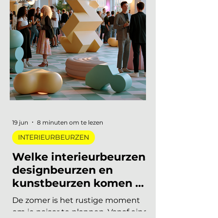
november 2026 vindt de tweede
editie van de Interieur Future
Summit plaats, dit keer in Vianen.
Een dag waarop de hele branche
samenkomt om vooruit te kijken
naar waar ons vak naartoe
beweegt. De presale is gestart en
er zijn vijftig tickets beschikbaar
voor 75 euro, daarna gaat de prijs
naar 125 euro. De Interieur Future
Summit keert terug op 10
november en de presale is
begonnen! Vorig jaar u
19 jun
8 minuten om te lezen
INTERIEURBEURZEN
Welke interieurbeurzen,
designbeurzen en