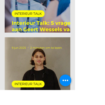
INTERIEUR TALK
Interieur Talk: 5 vragen
aan Geert Wessels van
Unlit Studio
9 jun 2025
2 minuten om te lezen
INTERIEUR TALK