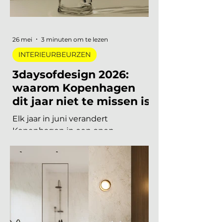
begrijpen. Van digitale pioniers in
een Depot-zaal tot marmer dat
architectuur omvormt tot
ontmoetingsplek. Vijf
tentoonstellingen, verspreid over
Nederland, die de moeite waard
26 mei
3 minuten om te lezen
zijn om speci
INTERIEURBEURZEN
3daysofdesign 2026:
waarom Kopenhagen
dit jaar niet te missen is
Elk jaar in juni verandert
Kopenhagen in een open
tentoonstelling. Showrooms
openen hun deuren, merken
presenteren nieuwe collecties en
designers uit de hele wereld