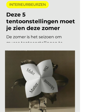
30 mei
3 minuten om te lezen
INTERIEURBEURZEN
Deze 5
tentoonstellingen moet
je zien deze zomer
De zomer is het seizoen om
musea tentoonstellingen te
herontdekken. Niet als
verplichting, maar als keuze. Want
dit jaar is het aanbod ronduit sterk:
van een lang uitgesteld eerbetoon
aan een Nederlandse
designlegende tot een
tentoonstelling waar je letterlijk
moet bewegen om het werk te