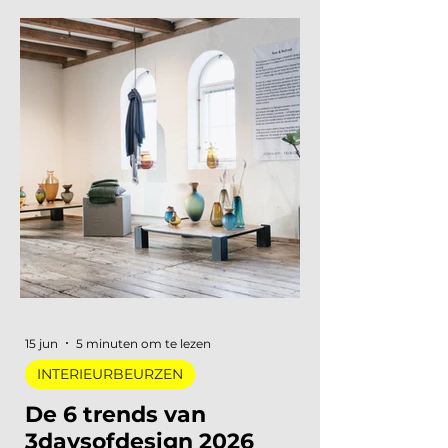
kunstbeurzen komen er
nog aan in 2026?
De zomer is het rustige moment
om je najaar te plannen. Vanaf eind
augustus draait de
beurzencarrousel weer op volle
toeren, met een Nederlandse en
Belgische agenda die piekt in
september en november, en een
internationale kalender die loopt
van Helsinki tot Miami. Hieronder
vind je alle relevante
interieurbeurzen, designbeurzen
en kunstbeurzen van augustus tot
en met december 2026, op datum
gezet. Handig om vast in je
agenda te blokken. Welke
interieurbeurzen, designbeurzen
15 jun
5 minuten om te lezen