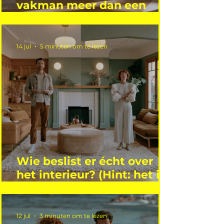
vakman meer dan een
gemiddelde academicus?
14 jul
5 minuten om te lezen
Wie beslist er écht over
het interieur? (Hint: het is
niet wie je denkt)
12 jul
3 minuten om te lezen