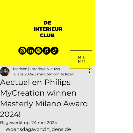
ME
NU
Marleen | Interieur Nieuws
18 apr 2024
2 minuten om te lezen
Aectual en Philips
MyCreation winnen
Masterly Milano Award
2024!
Bijgewerkt op:
24 mei 2024
Woensdagavond tijdens de 