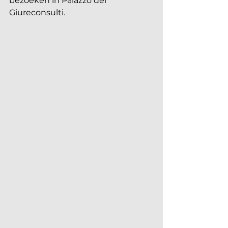
bezoeken in Palazzo dei 
Giureconsulti.