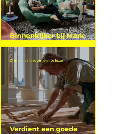
Binnenkijker bij Mark
Mutsaers
21 jul
4 minuten om te lezen
Verdient een goede